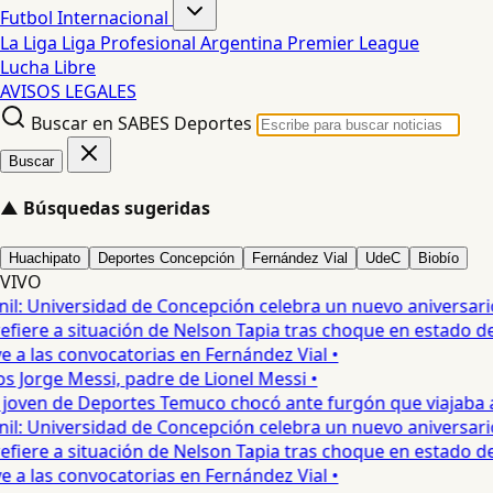
Futbol Internacional
La Liga
Liga Profesional Argentina
Premier League
Lucha Libre
AVISOS LEGALES
Buscar en SABES Deportes
Buscar
▲
Búsquedas sugeridas
Huachipato
Deportes Concepción
Fernández Vial
UdeC
Biobío
VIVO
: Universidad de Concepción celebra un nuevo aniversario 
fiere a situación de Nelson Tapia tras choque en estado de 
a las convocatorias en Fernández Vial •
s Jorge Messi, padre de Lionel Messi •
oven de Deportes Temuco chocó ante furgón que viajaba a C
: Universidad de Concepción celebra un nuevo aniversario 
fiere a situación de Nelson Tapia tras choque en estado de 
a las convocatorias en Fernández Vial •