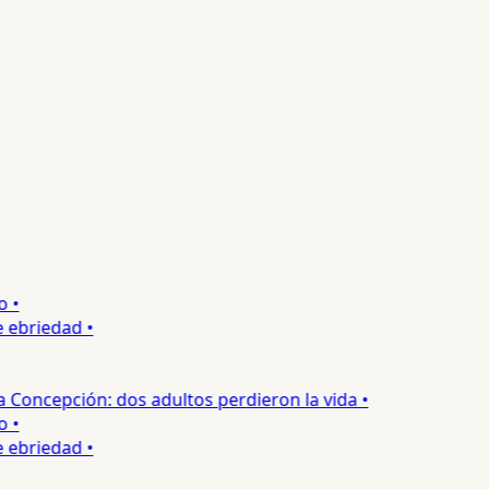
•
ebriedad •
oncepción: dos adultos perdieron la vida •
•
ebriedad •