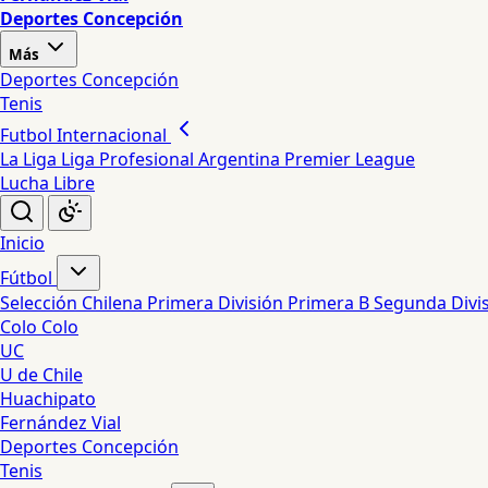
Deportes Concepción
Más
Deportes Concepción
Tenis
Futbol Internacional
La Liga
Liga Profesional Argentina
Premier League
Lucha Libre
Inicio
Fútbol
Selección Chilena
Primera División
Primera B
Segunda Divi
Colo Colo
UC
U de Chile
Huachipato
Fernández Vial
Deportes Concepción
Tenis