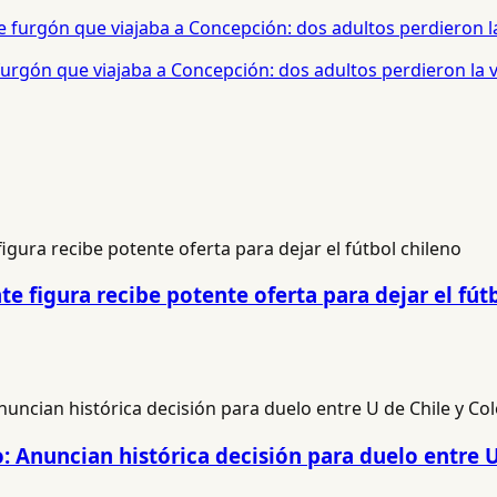
urgón que viajaba a Concepción: dos adultos perdieron la 
e figura recibe potente oferta para dejar el fút
: Anuncian histórica decisión para duelo entre U