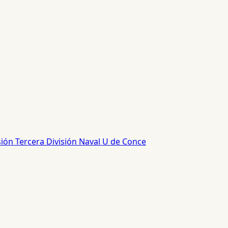
sión
Tercera División
Naval
U de Conce