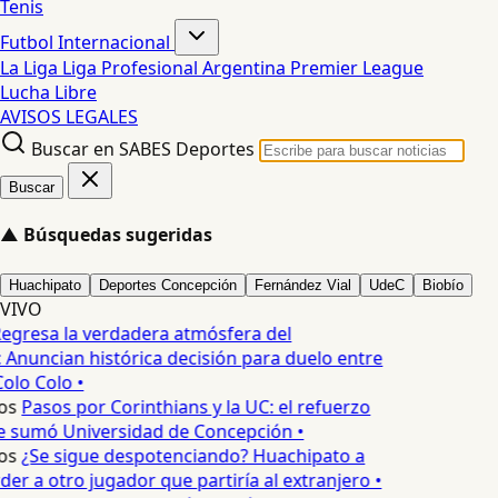
Tenis
Futbol Internacional
La Liga
Liga Profesional Argentina
Premier League
Lucha Libre
AVISOS LEGALES
Buscar en SABES Deportes
Buscar
▲
Búsquedas sugeridas
Huachipato
Deportes Concepción
Fernández Vial
UdeC
Biobío
VIVO
egresa la verdadera atmósfera del
 Anuncian histórica decisión para duelo entre
olo Colo •
os
Pasos por Corinthians y la UC: el refuerzo
e sumó Universidad de Concepción •
os
¿Se sigue despotenciando? Huachipato a
er a otro jugador que partiría al extranjero •