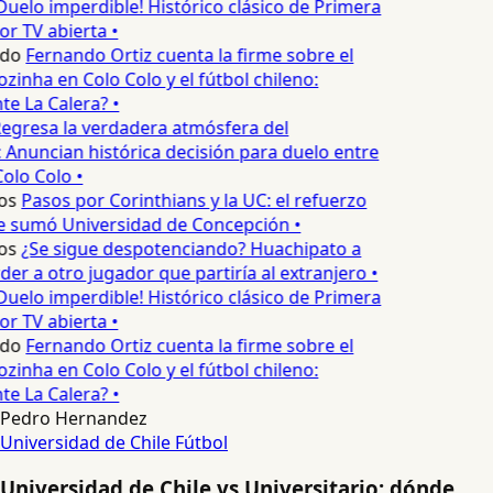
Duelo imperdible! Histórico clásico de Primera
or TV abierta •
edo
Fernando Ortiz cuenta la firme sobre el
zinha en Colo Colo y el fútbol chileno:
e La Calera? •
egresa la verdadera atmósfera del
 Anuncian histórica decisión para duelo entre
olo Colo •
os
Pasos por Corinthians y la UC: el refuerzo
e sumó Universidad de Concepción •
os
¿Se sigue despotenciando? Huachipato a
er a otro jugador que partiría al extranjero •
Duelo imperdible! Histórico clásico de Primera
or TV abierta •
edo
Fernando Ortiz cuenta la firme sobre el
zinha en Colo Colo y el fútbol chileno:
e La Calera? •
Pedro Hernandez
Universidad de Chile
Fútbol
Universidad de Chile vs Universitario: dónde,