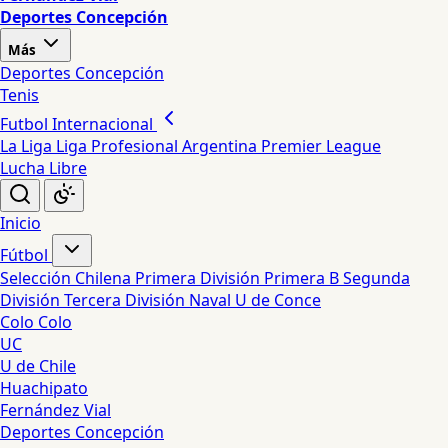
Deportes Concepción
Más
Deportes Concepción
Tenis
Futbol Internacional
La Liga
Liga Profesional Argentina
Premier League
Lucha Libre
Inicio
Fútbol
Selección Chilena
Primera División
Primera B
Segunda
División
Tercera División
Naval
U de Conce
Colo Colo
UC
U de Chile
Huachipato
Fernández Vial
Deportes Concepción