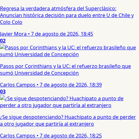
Regresa la verdadera atmósfera del Superclásico:
Anuncian histórica decisión para duelo entre U de Chile y
Colo Colo
Javier Mora
•
7 de agosto de 2026, 18:45
02
Pasos por Corinthians y la UC: el refuerzo brasileño que
sumó Universidad de Concepción
Carlos Campos
•
7 de agosto de 2026, 18:39
03
¿Se sigue despotenciando? Huachipato a punto de perder
a otro jugador que partiría al extranjero
Carlos Campos
•
7 de agosto de 2026, 18:25