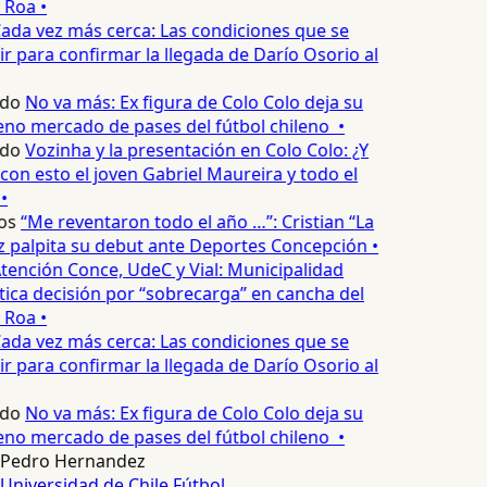
 Roa •
ada vez más cerca: Las condiciones que se
 para confirmar la llegada de Darío Osorio al
edo
No va más: Ex figura de Colo Colo deja su
no mercado de pases del fútbol chileno •
edo
Vozinha y la presentación en Colo Colo: ¿Y
n esto el joven Gabriel Maureira y todo el
•
os
“Me reventaron todo el año …”: Cristian “La
palpita su debut ante Deportes Concepción •
tención Conce, UdeC y Vial: Municipalidad
ica decisión por “sobrecarga” en cancha del
 Roa •
ada vez más cerca: Las condiciones que se
 para confirmar la llegada de Darío Osorio al
edo
No va más: Ex figura de Colo Colo deja su
no mercado de pases del fútbol chileno •
Pedro Hernandez
Universidad de Chile
Fútbol