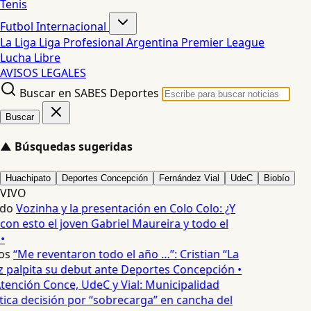
Tenis
Futbol Internacional
La Liga
Liga Profesional Argentina
Premier League
Lucha Libre
AVISOS LEGALES
Buscar en SABES Deportes
Buscar
▲
Búsquedas sugeridas
Huachipato
Deportes Concepción
Fernández Vial
UdeC
Biobío
VIVO
edo
Vozinha y la presentación en Colo Colo: ¿Y
n esto el joven Gabriel Maureira y todo el
•
os
“Me reventaron todo el año …”: Cristian “La
palpita su debut ante Deportes Concepción •
tención Conce, UdeC y Vial: Municipalidad
ica decisión por “sobrecarga” en cancha del