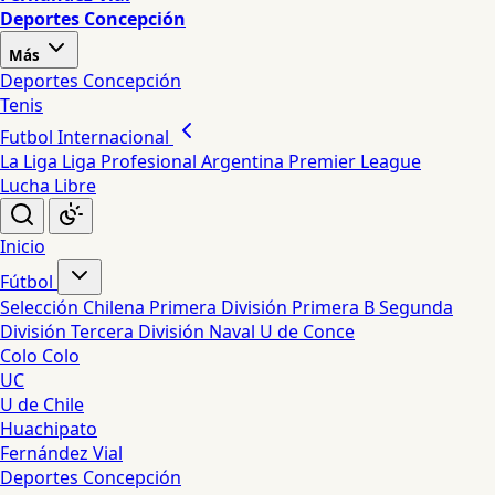
Deportes Concepción
Más
Deportes Concepción
Tenis
Futbol Internacional
La Liga
Liga Profesional Argentina
Premier League
Lucha Libre
Inicio
Fútbol
Selección Chilena
Primera División
Primera B
Segunda
División
Tercera División
Naval
U de Conce
Colo Colo
UC
U de Chile
Huachipato
Fernández Vial
Deportes Concepción