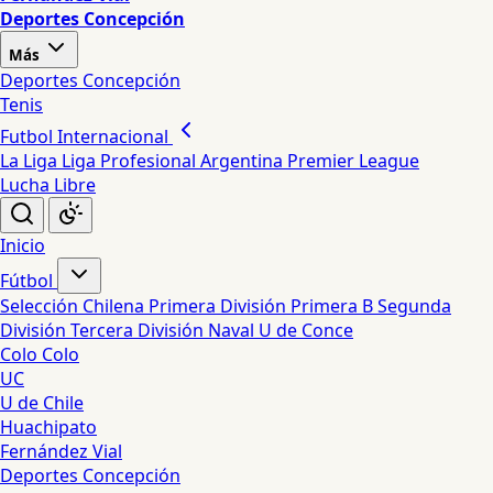
Deportes Concepción
Más
Deportes Concepción
Tenis
Futbol Internacional
La Liga
Liga Profesional Argentina
Premier League
Lucha Libre
Inicio
Fútbol
Selección Chilena
Primera División
Primera B
Segunda
División
Tercera División
Naval
U de Conce
Colo Colo
UC
U de Chile
Huachipato
Fernández Vial
Deportes Concepción