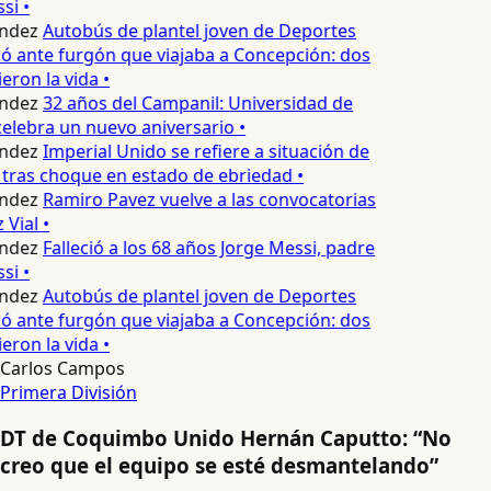
si •
ndez
Autobús de plantel joven de Deportes
 ante furgón que viajaba a Concepción: dos
eron la vida •
ndez
32 años del Campanil: Universidad de
lebra un nuevo aniversario •
ndez
Imperial Unido se refiere a situación de
tras choque en estado de ebriedad •
ndez
Ramiro Pavez vuelve a las convocatorias
Vial •
ndez
Falleció a los 68 años Jorge Messi, padre
si •
ndez
Autobús de plantel joven de Deportes
 ante furgón que viajaba a Concepción: dos
eron la vida •
Carlos Campos
Primera División
DT de Coquimbo Unido Hernán Caputto: “No
creo que el equipo se esté desmantelando”