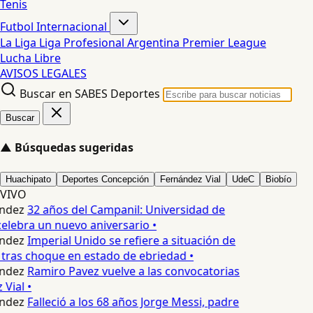
Tenis
Futbol Internacional
La Liga
Liga Profesional Argentina
Premier League
Lucha Libre
AVISOS LEGALES
Buscar en SABES Deportes
Buscar
▲
Búsquedas sugeridas
Huachipato
Deportes Concepción
Fernández Vial
UdeC
Biobío
VIVO
ndez
32 años del Campanil: Universidad de
lebra un nuevo aniversario •
ndez
Imperial Unido se refiere a situación de
tras choque en estado de ebriedad •
ndez
Ramiro Pavez vuelve a las convocatorias
Vial •
ndez
Falleció a los 68 años Jorge Messi, padre