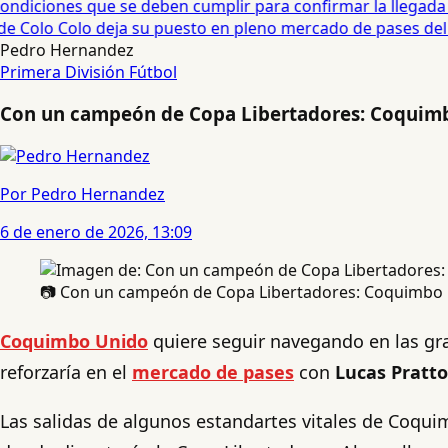
diciones que se deben cumplir para confirmar la llegada de
 Colo Colo deja su puesto en pleno mercado de pases del fú
Pedro Hernandez
Primera División
Fútbol
Con un campeón de Copa Libertadores: Coquimbo
Por Pedro Hernandez
6 de enero de 2026, 13:09
📷 Con un campeón de Copa Libertadores: Coquimbo U
Coquimbo Unido
quiere seguir navegando en las gr
reforzaría en el
mercado de pases
con
Lucas Pratto
Las salidas de algunos estandartes vitales de Coquim