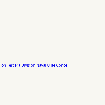
sión
Tercera División
Naval
U de Conce