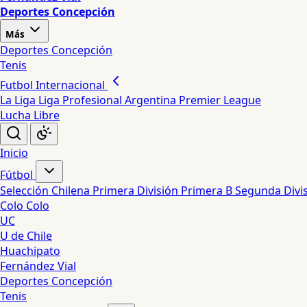
Deportes Concepción
Más
Deportes Concepción
Tenis
Futbol Internacional
La Liga
Liga Profesional Argentina
Premier League
Lucha Libre
Inicio
Fútbol
Selección Chilena
Primera División
Primera B
Segunda Divi
Colo Colo
UC
U de Chile
Huachipato
Fernández Vial
Deportes Concepción
Tenis