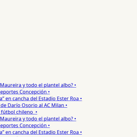
reira y todo el plantel albo? •
portes Concepción •
en cancha del Estadio Ester Roa •
 Darío Osorio al AC Milan •
tbol chileno •
reira y todo el plantel albo? •
portes Concepción •
en cancha del Estadio Ester Roa •