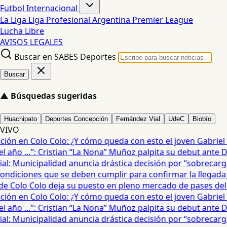
Futbol Internacional
La Liga
Liga Profesional Argentina
Premier League
Lucha Libre
AVISOS LEGALES
Buscar en SABES Deportes
Buscar
▲
Búsquedas sugeridas
Huachipato
Deportes Concepción
Fernández Vial
UdeC
Biobío
VIVO
ón en Colo Colo: ¿Y cómo queda con esto el joven Gabriel Mau
año …”: Cristian “La Nona” Muñoz palpita su debut ante De
: Municipalidad anuncia drástica decisión por “sobrecarga” 
diciones que se deben cumplir para confirmar la llegada de
 Colo Colo deja su puesto en pleno mercado de pases del fú
ón en Colo Colo: ¿Y cómo queda con esto el joven Gabriel Mau
año …”: Cristian “La Nona” Muñoz palpita su debut ante De
: Municipalidad anuncia drástica decisión por “sobrecarga” 