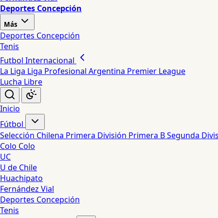
Deportes Concepción
Más
Deportes Concepción
Tenis
Futbol Internacional
La Liga
Liga Profesional Argentina
Premier League
Lucha Libre
Inicio
Fútbol
Selección Chilena
Primera División
Primera B
Segunda Divi
Colo Colo
UC
U de Chile
Huachipato
Fernández Vial
Deportes Concepción
Tenis