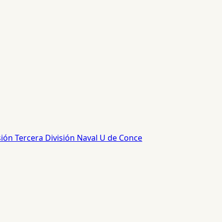
sión
Tercera División
Naval
U de Conce