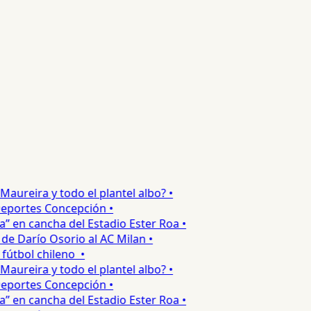
reira y todo el plantel albo? •
portes Concepción •
en cancha del Estadio Ester Roa •
 Darío Osorio al AC Milan •
tbol chileno •
reira y todo el plantel albo? •
portes Concepción •
en cancha del Estadio Ester Roa •