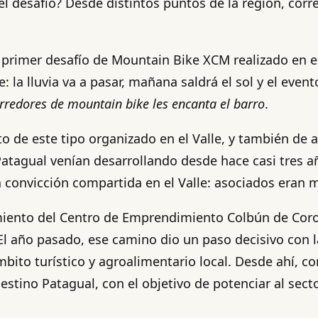
l desafío? Desde distintos puntos de la región, corr
 primer desafío de Mountain Bike XCM realizado en e
: la lluvia va a pasar, mañana saldrá el sol y el eve
orredores de mountain bike les encanta el barro
.
to de este tipo organizado en el Valle, y también de
tagual venían desarrollando desde hace casi tres añ
na convicción compartida en el Valle: asociados eran
iento del Centro de Emprendimiento Colbún de Coron
. El año pasado, ese camino dio un paso decisivo con
ámbito turístico y agroalimentario local. Desde ahí, 
stino Patagual, con el objetivo de potenciar al sect