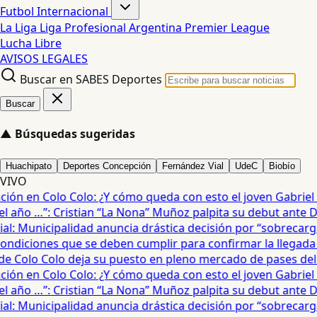
Futbol Internacional
La Liga
Liga Profesional Argentina
Premier League
Lucha Libre
AVISOS LEGALES
Buscar en SABES Deportes
Buscar
▲
Búsquedas sugeridas
Huachipato
Deportes Concepción
Fernández Vial
UdeC
Biobío
VIVO
ón en Colo Colo: ¿Y cómo queda con esto el joven Gabriel Mau
año …”: Cristian “La Nona” Muñoz palpita su debut ante De
: Municipalidad anuncia drástica decisión por “sobrecarga” 
diciones que se deben cumplir para confirmar la llegada de
 Colo Colo deja su puesto en pleno mercado de pases del fú
ón en Colo Colo: ¿Y cómo queda con esto el joven Gabriel Mau
año …”: Cristian “La Nona” Muñoz palpita su debut ante De
: Municipalidad anuncia drástica decisión por “sobrecarga” 