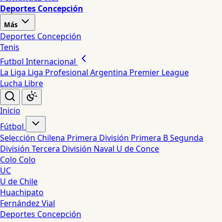
Deportes Concepción
Más
Deportes Concepción
Tenis
Futbol Internacional
La Liga
Liga Profesional Argentina
Premier League
Lucha Libre
Inicio
Fútbol
Selección Chilena
Primera División
Primera B
Segunda
División
Tercera División
Naval
U de Conce
Colo Colo
UC
U de Chile
Huachipato
Fernández Vial
Deportes Concepción