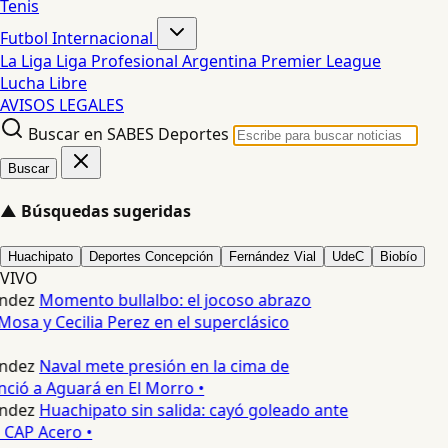
Tenis
Futbol Internacional
La Liga
Liga Profesional Argentina
Premier League
Lucha Libre
AVISOS LEGALES
Buscar en SABES Deportes
Buscar
▲
Búsquedas sugeridas
Huachipato
Deportes Concepción
Fernández Vial
UdeC
Biobío
VIVO
ndez
Momento bullalbo: el jocoso abrazo
Mosa y Cecilia Perez en el superclásico
ndez
Naval mete presión en la cima de
nció a Aguará en El Morro •
ndez
Huachipato sin salida: cayó goleado ante
 CAP Acero •