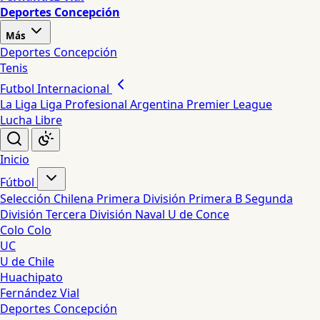
Deportes Concepción
Más
Deportes Concepción
Tenis
Futbol Internacional
La Liga
Liga Profesional Argentina
Premier League
Lucha Libre
Inicio
Fútbol
Selección Chilena
Primera División
Primera B
Segunda
División
Tercera División
Naval
U de Conce
Colo Colo
UC
U de Chile
Huachipato
Fernández Vial
Deportes Concepción