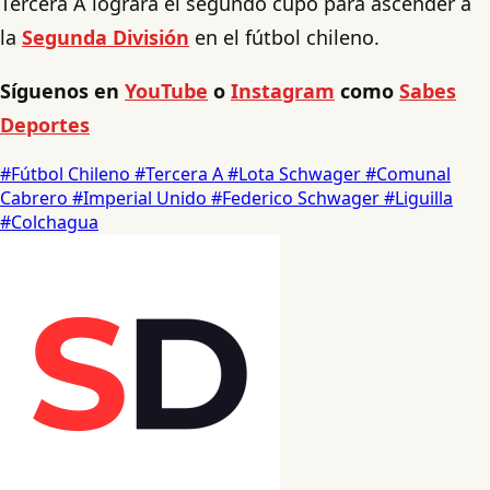
Tercera A logrará el segundo cupo para ascender a
la
Segunda División
en el fútbol chileno.
Síguenos en
YouTube
o
Instagram
como
Sabes
Deportes
#Fútbol Chileno
#Tercera A
#Lota Schwager
#Comunal
Cabrero
#Imperial Unido
#Federico Schwager
#Liguilla
#Colchagua