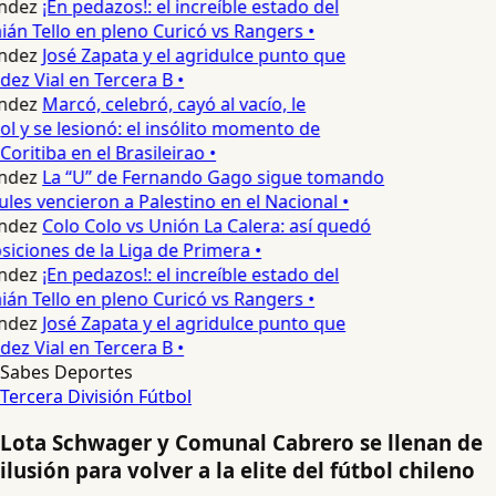
ndez
¡En pedazos!: el increíble estado del
n Tello en pleno Curicó vs Rangers •
ndez
José Zapata y el agridulce punto que
z Vial en Tercera B •
ndez
Marcó, celebró, cayó al vacío, le
ol y se lesionó: el insólito momento de
Coritiba en el Brasileirao •
ndez
La “U” de Fernando Gago sigue tomando
les vencieron a Palestino en el Nacional •
ndez
Colo Colo vs Unión La Calera: así quedó
siciones de la Liga de Primera •
ndez
¡En pedazos!: el increíble estado del
n Tello en pleno Curicó vs Rangers •
ndez
José Zapata y el agridulce punto que
z Vial en Tercera B •
Sabes Deportes
Tercera División
Fútbol
Lota Schwager y Comunal Cabrero se llenan de
ilusión para volver a la elite del fútbol chileno