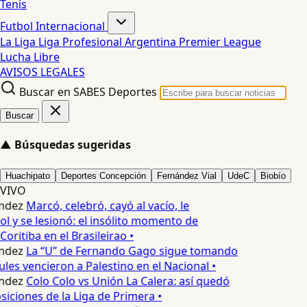
Tenis
Futbol Internacional
La Liga
Liga Profesional Argentina
Premier League
Lucha Libre
AVISOS LEGALES
Buscar en SABES Deportes
Buscar
▲
Búsquedas sugeridas
Huachipato
Deportes Concepción
Fernández Vial
UdeC
Biobío
VIVO
ndez
Marcó, celebró, cayó al vacío, le
ol y se lesionó: el insólito momento de
Coritiba en el Brasileirao •
ndez
La “U” de Fernando Gago sigue tomando
les vencieron a Palestino en el Nacional •
ndez
Colo Colo vs Unión La Calera: así quedó
siciones de la Liga de Primera •