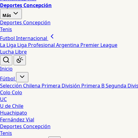
Deportes Concepción
Más
Deportes Concepción
Tenis
Futbol Internacional
La Liga
Liga Profesional Argentina
Premier League
Lucha Libre
Inicio
Fútbol
Selección Chilena
Primera División
Primera B
Segunda Divi
Colo Colo
UC
U de Chile
Huachipato
Fernández Vial
Deportes Concepción
Tenis