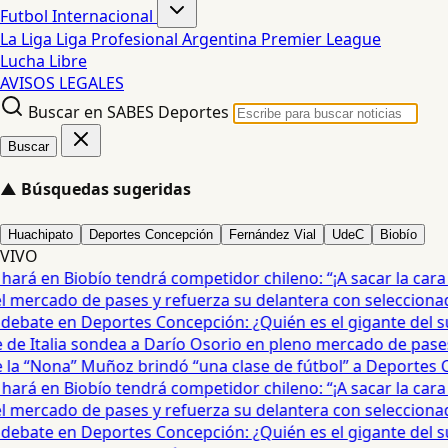
Futbol Internacional
La Liga
Liga Profesional Argentina
Premier League
Lucha Libre
AVISOS LEGALES
Buscar en SABES Deportes
Buscar
▲
Búsquedas sugeridas
Huachipato
Deportes Concepción
Fernández Vial
UdeC
Biobío
VIVO
rá en Biobío tendrá competidor chileno: “¡A sacar la cara po
mercado de pases y refuerza su delantera con seleccionad
debate en Deportes Concepción: ¿Quién es el gigante del sur?
e Italia sondea a Darío Osorio en pleno mercado de pases 
a “Nona” Muñoz brindó “una clase de fútbol” a Deportes Co
rá en Biobío tendrá competidor chileno: “¡A sacar la cara po
mercado de pases y refuerza su delantera con seleccionad
debate en Deportes Concepción: ¿Quién es el gigante del sur?