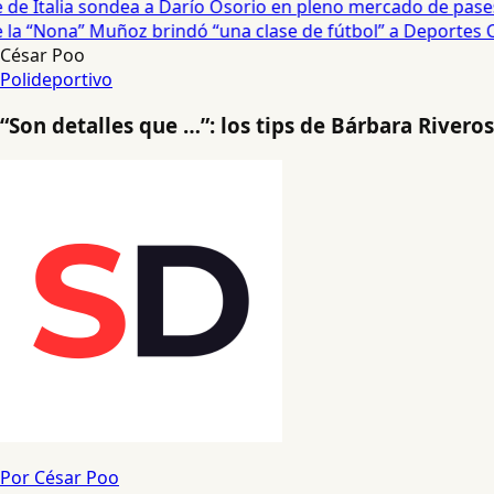
e Italia sondea a Darío Osorio en pleno mercado de pases 
a “Nona” Muñoz brindó “una clase de fútbol” a Deportes Co
César Poo
Polideportivo
“Son detalles que …”: los tips de Bárbara Rivero
Por César Poo