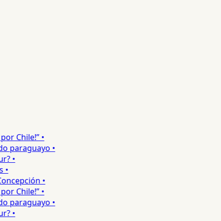
r Chile!” •
o paraguayo •
 •
•
ncepción •
r Chile!” •
o paraguayo •
 •