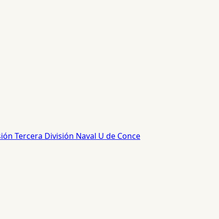
sión
Tercera División
Naval
U de Conce