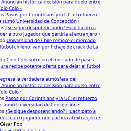
 Anuncian histórica decisión para duelo entre
olo Colo •
os
Pasos por Corinthians y la UC: el refuerzo
e sumó Universidad de Concepción •
os
¿Se sigue despotenciando? Huachipato a
er a otro jugador que partiría al extranjero •
do
Universidad de Chile remece el mercado
útbol chileno: van por fichaje de crack de La
do
Colo Colo sufre en el mercado de pases:
ura recibe potente oferta para dejar el fútbol
egresa la verdadera atmósfera del
 Anuncian histórica decisión para duelo entre
olo Colo •
os
Pasos por Corinthians y la UC: el refuerzo
e sumó Universidad de Concepción •
os
¿Se sigue despotenciando? Huachipato a
er a otro jugador que partiría al extranjero •
César Poo
Universidad de Chile