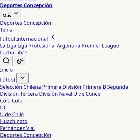
Deportes Concepción
Más
Deportes Concepción
Tenis
Futbol Internacional
La Liga
Liga Profesional Argentina
Premier League
Lucha Libre
Inicio
Fútbol
Selección Chilena
Primera División
Primera B
Segunda
División
Tercera División
Naval
U de Conce
Colo Colo
UC
U de Chile
Huachipato
Fernández Vial
Deportes Concepción