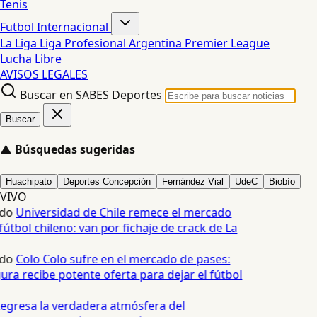
Tenis
Futbol Internacional
La Liga
Liga Profesional Argentina
Premier League
Lucha Libre
AVISOS LEGALES
Buscar en SABES Deportes
Buscar
▲
Búsquedas sugeridas
Huachipato
Deportes Concepción
Fernández Vial
UdeC
Biobío
VIVO
do
Universidad de Chile remece el mercado
útbol chileno: van por fichaje de crack de La
do
Colo Colo sufre en el mercado de pases:
ura recibe potente oferta para dejar el fútbol
egresa la verdadera atmósfera del