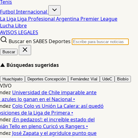
Tenis
Futbol Internacional
La Liga
Liga Profesional Argentina
Premier League
Lucha Libre
AVISOS LEGALES
Buscar en SABES Deportes
Buscar
▲
Búsquedas sugeridas
Huachipato
Deportes Concepción
Fernández Vial
UdeC
Biobío
VIVO
ndez
Universidad de Chile imparable ante
 azules lo ganan en el Nacional •
ndez
Colo Colo vs Unión La Calera: así quedó
siciones de la Liga de Primera •
ndez
¡En pedazos!: el increíble estado del
n Tello en pleno Curicó vs Rangers •
ndez
José Zapata y el agridulce punto que