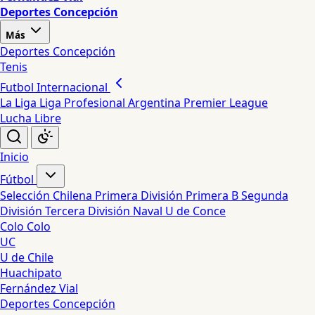
Deportes Concepción
Más
Deportes Concepción
Tenis
Futbol Internacional
La Liga
Liga Profesional Argentina
Premier League
Lucha Libre
Inicio
Fútbol
Selección Chilena
Primera División
Primera B
Segunda
División
Tercera División
Naval
U de Conce
Colo Colo
UC
U de Chile
Huachipato
Fernández Vial
Deportes Concepción