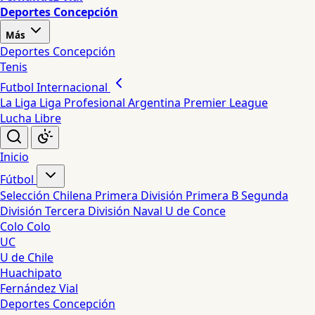
Deportes Concepción
Más
Deportes Concepción
Tenis
Futbol Internacional
La Liga
Liga Profesional Argentina
Premier League
Lucha Libre
Inicio
Fútbol
Selección Chilena
Primera División
Primera B
Segunda
División
Tercera División
Naval
U de Conce
Colo Colo
UC
U de Chile
Huachipato
Fernández Vial
Deportes Concepción