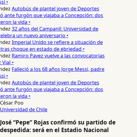
si •
ndez
Autobús de plantel joven de Deportes
 ante furgón que viajaba a Concepción: dos
ron la vida •
ndez
32 años del Campanil: Universidad de
lebra un nuevo aniversario •
ndez
Imperial Unido se refiere a situación de
tras choque en estado de ebriedad •
ndez
Ramiro Pavez vuelve a las convocatorias
Vial •
ndez
Falleció a los 68 años Jorge Messi, padre
si •
ndez
Autobús de plantel joven de Deportes
 ante furgón que viajaba a Concepción: dos
ron la vida •
César Poo
Universidad de Chile
José “Pepe” Rojas confirmó su partido de
despedida: será en el Estadio Nacional