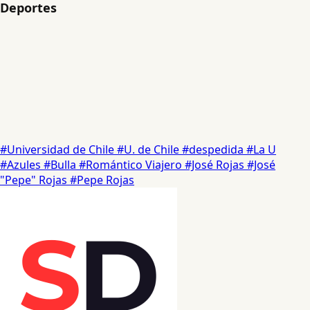
Deportes
#Universidad de Chile
#U. de Chile
#despedida
#La U
#Azules
#Bulla
#Romántico Viajero
#José Rojas
#José
"Pepe" Rojas
#Pepe Rojas