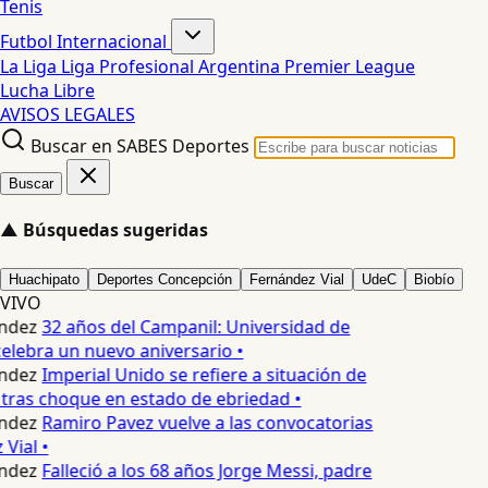
Tenis
Futbol Internacional
La Liga
Liga Profesional Argentina
Premier League
Lucha Libre
AVISOS LEGALES
Buscar en SABES Deportes
Buscar
▲
Búsquedas sugeridas
Huachipato
Deportes Concepción
Fernández Vial
UdeC
Biobío
VIVO
ndez
32 años del Campanil: Universidad de
lebra un nuevo aniversario •
ndez
Imperial Unido se refiere a situación de
tras choque en estado de ebriedad •
ndez
Ramiro Pavez vuelve a las convocatorias
Vial •
ndez
Falleció a los 68 años Jorge Messi, padre