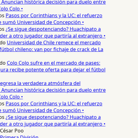
 Anuncian histórica decisión para duelo entre
olo Colo •
os
Pasos por Corinthians y la UC: el refuerzo
e sumó Universidad de Concepción •
os
¿Se sigue despotenciando? Huachipato a
er a otro jugador que partiría al extranjero •
do
Universidad de Chile remece el mercado
útbol chileno: van por fichaje de crack de La
do
Colo Colo sufre en el mercado de pases:
ura recibe potente oferta para dejar el fútbol
egresa la verdadera atmósfera del
 Anuncian histórica decisión para duelo entre
olo Colo •
os
Pasos por Corinthians y la UC: el refuerzo
e sumó Universidad de Concepción •
os
¿Se sigue despotenciando? Huachipato a
er a otro jugador que partiría al extranjero •
César Poo
Primera División