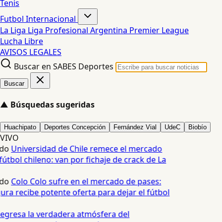
Tenis
Futbol Internacional
La Liga
Liga Profesional Argentina
Premier League
Lucha Libre
AVISOS LEGALES
Buscar en SABES Deportes
Buscar
▲
Búsquedas sugeridas
Huachipato
Deportes Concepción
Fernández Vial
UdeC
Biobío
VIVO
do
Universidad de Chile remece el mercado
útbol chileno: van por fichaje de crack de La
do
Colo Colo sufre en el mercado de pases:
ura recibe potente oferta para dejar el fútbol
egresa la verdadera atmósfera del