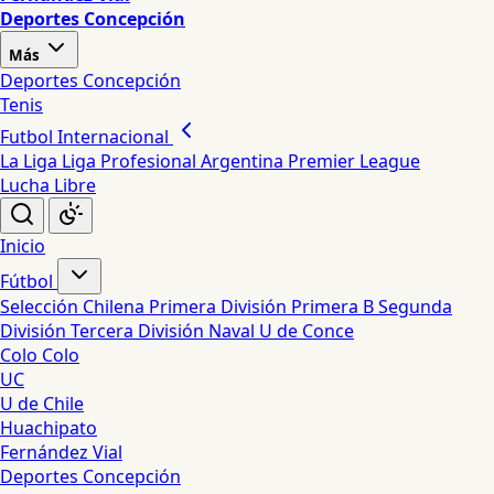
Deportes Concepción
Más
Deportes Concepción
Tenis
Futbol Internacional
La Liga
Liga Profesional Argentina
Premier League
Lucha Libre
Inicio
Fútbol
Selección Chilena
Primera División
Primera B
Segunda
División
Tercera División
Naval
U de Conce
Colo Colo
UC
U de Chile
Huachipato
Fernández Vial
Deportes Concepción