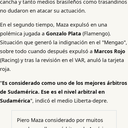
cancha y tanto medios brasileños como trasandinos
no dudaron en atacar su actuación.
En el segundo tiempo, Maza expulsó en una
polémica jugada a
Gonzalo Plata
(Flamengo).
Situación que generó la indignación en el "Mengao",
sobre todo cuando después expulsó a
Marcos Rojo
(Racing) y tras la revisión en el VAR, anuló la tarjeta
roja.
"
Es considerado como uno de los mejores árbitros
de Sudamérica. Ese es el nivel arbitral en
Sudamérica
", indicó el medio Liberta-depre.
Piero Maza considerado por muitos