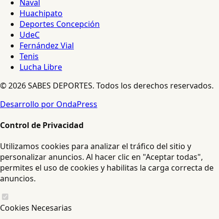
Naval
Huachipato
Deportes Concepción
UdeC
Fernández Vial
Tenis
Lucha Libre
© 2026 SABES DEPORTES. Todos los derechos reservados.
Desarrollo por OndaPress
Control de Privacidad
Utilizamos cookies para analizar el tráfico del sitio y
personalizar anuncios. Al hacer clic en "Aceptar todas",
permites el uso de cookies y habilitas la carga correcta de
anuncios.
Cookies Necesarias