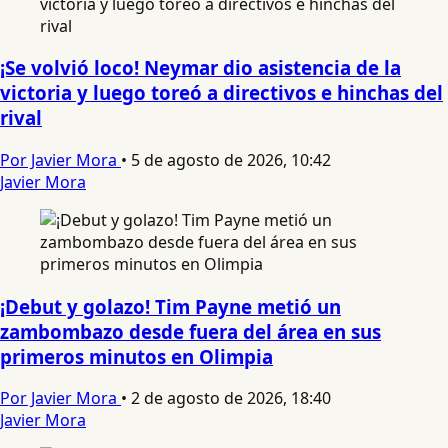
¡Se volvió loco! Neymar dio asistencia de la
victoria y luego toreó a directivos e hinchas del
rival
Por Javier Mora
•
5 de agosto de 2026, 10:42
Javier Mora
¡Debut y golazo! Tim Payne metió un
zambombazo desde fuera del área en sus
primeros minutos en Olimpia
Por Javier Mora
•
2 de agosto de 2026, 18:40
Javier Mora