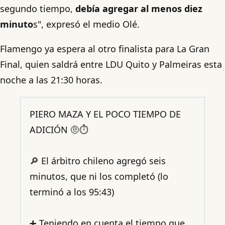
segundo tiempo,
debía agregar al menos diez
minuto
s", expresó el medio Olé.
Flamengo ya espera al otro finalista para La Gran
Final, quien saldrá entre LDU Quito y Palmeiras esta
noche a las 21:30 horas.
PIERO MAZA Y EL POCO TIEMPO DE
ADICIÓN 🤨⏱️
🔎 El árbitro chileno agregó seis
minutos, que ni los completó (lo
terminó a los 95:43)
➕ Teniendo en cuenta el tiempo que