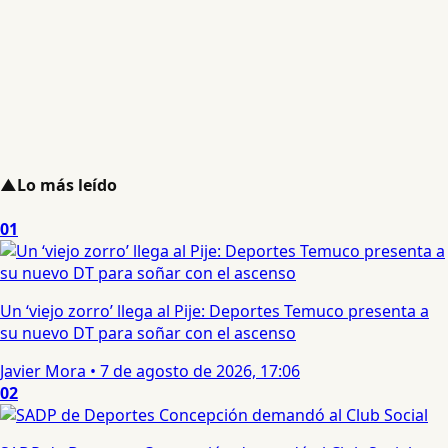
▲
Lo más leído
01
Un ‘viejo zorro’ llega al Pije: Deportes Temuco presenta a
su nuevo DT para soñar con el ascenso
Javier Mora
•
7 de agosto de 2026, 17:06
02