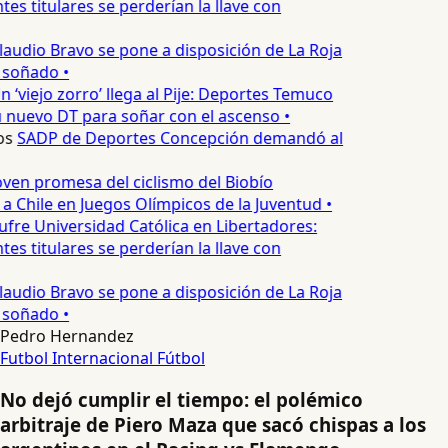
s titulares se perderían la llave con
audio Bravo se pone a disposición de La Roja
 soñado •
 ‘viejo zorro’ llega al Pije: Deportes Temuco
 nuevo DT para soñar con el ascenso •
s
SADP de Deportes Concepción demandó al
ven promesa del ciclismo del Biobío
a Chile en Juegos Olímpicos de la Juventud •
fre Universidad Católica en Libertadores:
s titulares se perderían la llave con
audio Bravo se pone a disposición de La Roja
 soñado •
Pedro Hernandez
Futbol Internacional
Fútbol
No dejó cumplir el tiempo: el polémico
arbitraje de Piero Maza que sacó chispas a los