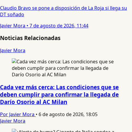
Claudio Bravo se pone a disposición de La Roja si llega su
DT soñado
Javier Mora
•
7 de agosto de 2026, 11:44
Noticias Relacionadas
Javier Mora
Cada vez más cerca: Las condiciones que se
deben cumplir para confirmar la llegada de
Darío Osorio al AC Milan
Por Javier Mora
•
6 de agosto de 2026, 18:05
Javier Mora