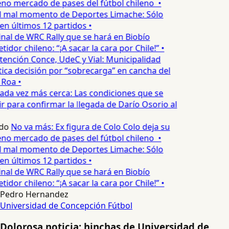
no mercado de pases del fútbol chileno •
l mal momento de Deportes Limache: Sólo
en últimos 12 partidos •
inal de WRC Rally que se hará en Biobío
dor chileno: “¡A sacar la cara por Chile!” •
tención Conce, UdeC y Vial: Municipalidad
ica decisión por “sobrecarga” en cancha del
 Roa •
ada vez más cerca: Las condiciones que se
 para confirmar la llegada de Darío Osorio al
do
No va más: Ex figura de Colo Colo deja su
no mercado de pases del fútbol chileno •
l mal momento de Deportes Limache: Sólo
en últimos 12 partidos •
inal de WRC Rally que se hará en Biobío
dor chileno: “¡A sacar la cara por Chile!” •
Pedro Hernandez
Universidad de Concepción
Fútbol
Dolorosa noticia: hinchas de Universidad de