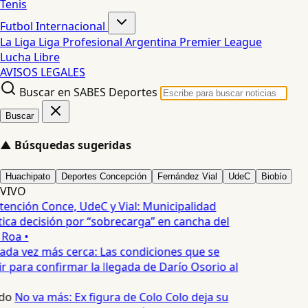
Tenis
Futbol Internacional
La Liga
Liga Profesional Argentina
Premier League
Lucha Libre
AVISOS LEGALES
Buscar en SABES Deportes
Buscar
▲
Búsquedas sugeridas
Huachipato
Deportes Concepción
Fernández Vial
UdeC
Biobío
VIVO
tención Conce, UdeC y Vial: Municipalidad
ica decisión por “sobrecarga” en cancha del
 Roa •
ada vez más cerca: Las condiciones que se
 para confirmar la llegada de Darío Osorio al
do
No va más: Ex figura de Colo Colo deja su