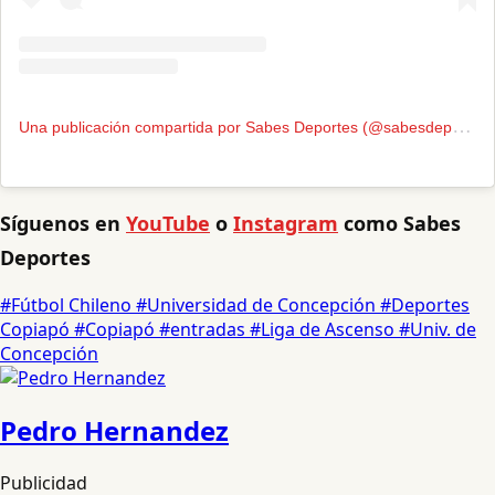
U
na publicación compartida por Sabes Deportes (@sabesdeportes)
Síguenos en
YouTube
o
Instagram
como Sabes
Deportes
#Fútbol Chileno
#Universidad de Concepción
#Deportes
Copiapó
#Copiapó
#entradas
#Liga de Ascenso
#Univ. de
Concepción
Pedro Hernandez
Publicidad