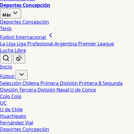
Deportes Concepción
Más
Deportes Concepción
Tenis
Futbol Internacional
La Liga
Liga Profesional Argentina
Premier League
Lucha Libre
Inicio
Fútbol
Selección Chilena
Primera División
Primera B
Segunda
División
Tercera División
Naval
U de Conce
Colo Colo
UC
U de Chile
Huachipato
Fernández Vial
Deportes Concepción