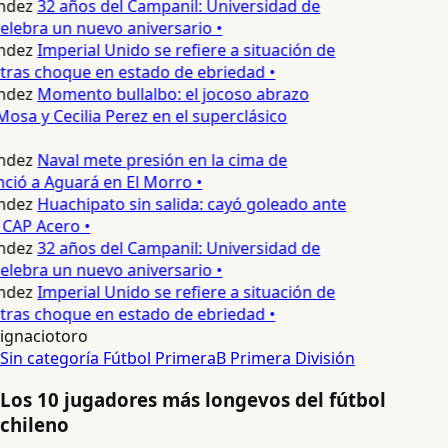
ndez
32 años del Campanil: Universidad de
lebra un nuevo aniversario •
ndez
Imperial Unido se refiere a situación de
tras choque en estado de ebriedad •
ndez
Momento bullalbo: el jocoso abrazo
osa y Cecilia Perez en el superclásico
ndez
Naval mete presión en la cima de
nció a Aguará en El Morro •
ndez
Huachipato sin salida: cayó goleado ante
 CAP Acero •
ndez
32 años del Campanil: Universidad de
lebra un nuevo aniversario •
ndez
Imperial Unido se refiere a situación de
tras choque en estado de ebriedad •
ignaciotoro
Sin categoría
Fútbol
PrimeraB
Primera División
Los 10 jugadores más longevos del fútbol
chileno