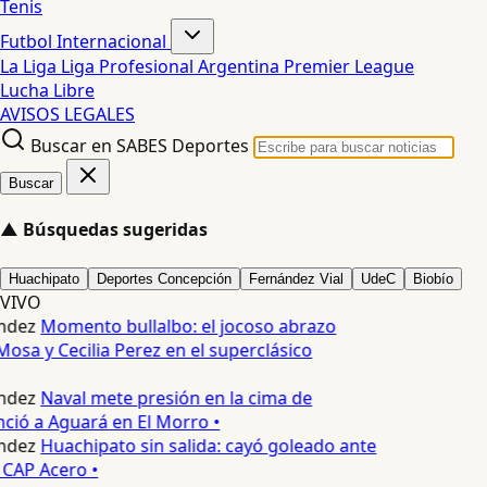
Tenis
Futbol Internacional
La Liga
Liga Profesional Argentina
Premier League
Lucha Libre
AVISOS LEGALES
Buscar en SABES Deportes
Buscar
▲
Búsquedas sugeridas
Huachipato
Deportes Concepción
Fernández Vial
UdeC
Biobío
VIVO
ndez
Momento bullalbo: el jocoso abrazo
osa y Cecilia Perez en el superclásico
ndez
Naval mete presión en la cima de
nció a Aguará en El Morro •
ndez
Huachipato sin salida: cayó goleado ante
 CAP Acero •