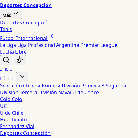
Deportes Concepción
Más
Deportes Concepción
Tenis
Futbol Internacional
La Liga
Liga Profesional Argentina
Premier League
Lucha Libre
Inicio
Fútbol
Selección Chilena
Primera División
Primera B
Segunda
División
Tercera División
Naval
U de Conce
Colo Colo
UC
U de Chile
Huachipato
Fernández Vial
Deportes Concepción