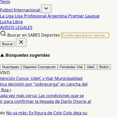
Tenis
Futbol Internacional
La Liga
Liga Profesional Argentina
Premier League
Lucha Libre
AVISOS LEGALES
Buscar en SABES Deportes
Buscar
▲
Búsquedas sugeridas
Huachipato
Deportes Concepción
Fernández Vial
UdeC
Biobío
VIVO
tención Conce, UdeC y Vial: Municipalidad
ica decisión por “sobrecarga” en cancha del
 Roa •
ada vez más cerca: Las condiciones que se
 para confirmar la llegada de Darío Osorio al
edo
No va más: Ex figura de Colo Colo deja su