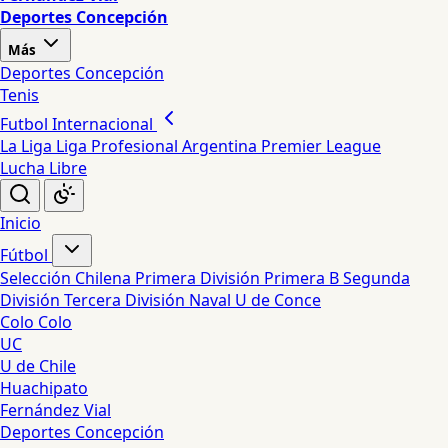
Deportes Concepción
Más
Deportes Concepción
Tenis
Futbol Internacional
La Liga
Liga Profesional Argentina
Premier League
Lucha Libre
Inicio
Fútbol
Selección Chilena
Primera División
Primera B
Segunda
División
Tercera División
Naval
U de Conce
Colo Colo
UC
U de Chile
Huachipato
Fernández Vial
Deportes Concepción