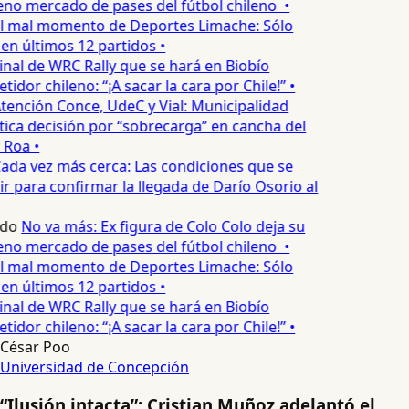
no mercado de pases del fútbol chileno •
l mal momento de Deportes Limache: Sólo
 en últimos 12 partidos •
inal de WRC Rally que se hará en Biobío
dor chileno: “¡A sacar la cara por Chile!” •
tención Conce, UdeC y Vial: Municipalidad
ica decisión por “sobrecarga” en cancha del
 Roa •
ada vez más cerca: Las condiciones que se
 para confirmar la llegada de Darío Osorio al
edo
No va más: Ex figura de Colo Colo deja su
no mercado de pases del fútbol chileno •
l mal momento de Deportes Limache: Sólo
 en últimos 12 partidos •
inal de WRC Rally que se hará en Biobío
dor chileno: “¡A sacar la cara por Chile!” •
César Poo
Universidad de Concepción
“Ilusión intacta”: Cristian Muñoz adelantó el