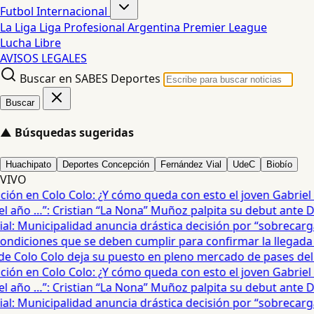
Futbol Internacional
La Liga
Liga Profesional Argentina
Premier League
Lucha Libre
AVISOS LEGALES
Buscar en SABES Deportes
Buscar
▲
Búsquedas sugeridas
Huachipato
Deportes Concepción
Fernández Vial
UdeC
Biobío
VIVO
ón en Colo Colo: ¿Y cómo queda con esto el joven Gabriel Mau
año …”: Cristian “La Nona” Muñoz palpita su debut ante De
: Municipalidad anuncia drástica decisión por “sobrecarga”
diciones que se deben cumplir para confirmar la llegada de
e Colo Colo deja su puesto en pleno mercado de pases del fú
ón en Colo Colo: ¿Y cómo queda con esto el joven Gabriel Mau
año …”: Cristian “La Nona” Muñoz palpita su debut ante De
: Municipalidad anuncia drástica decisión por “sobrecarga”