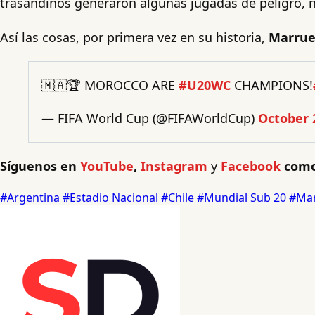
trasandinos generaron algunas jugadas de peligro, n
Así las cosas, por primera vez en su historia,
Marrue
🇲🇦🏆 MOROCCO ARE
#U20WC
CHAMPIONS!
— FIFA World Cup (@FIFAWorldCup)
October 
Síguenos en
YouTube
,
Instagram
y
Facebook
como
#Argentina
#Estadio Nacional
#Chile
#Mundial Sub 20
#Ma