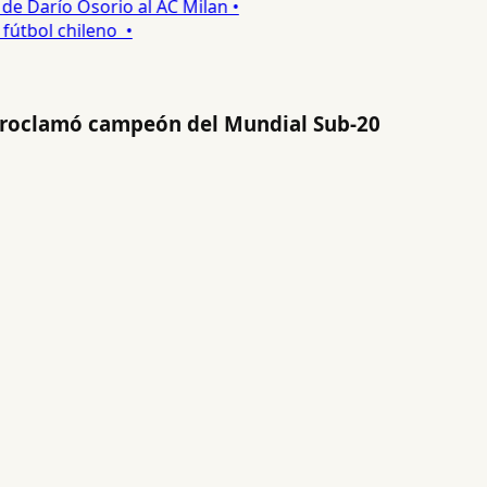
 Darío Osorio al AC Milan •
tbol chileno •
 proclamó campeón del Mundial Sub-20