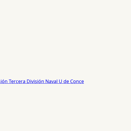
sión
Tercera División
Naval
U de Conce