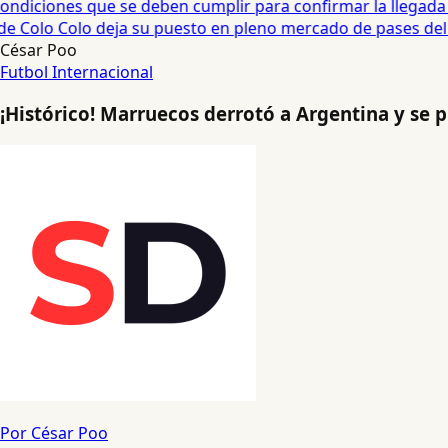
diciones que se deben cumplir para confirmar la llegada de
e Colo Colo deja su puesto en pleno mercado de pases del fú
César Poo
Futbol Internacional
¡Histórico! Marruecos derrotó a Argentina y se
Por César Poo