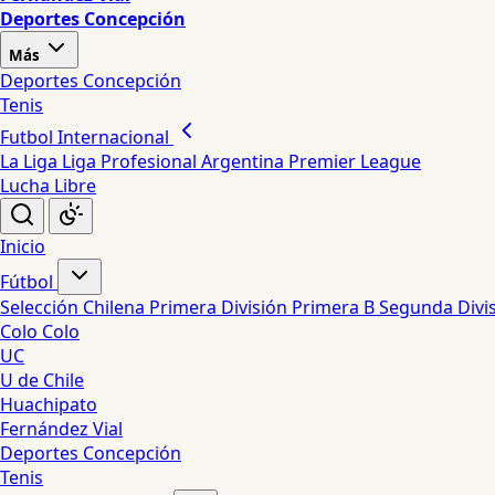
Deportes Concepción
Más
Deportes Concepción
Tenis
Futbol Internacional
La Liga
Liga Profesional Argentina
Premier League
Lucha Libre
Inicio
Fútbol
Selección Chilena
Primera División
Primera B
Segunda Divi
Colo Colo
UC
U de Chile
Huachipato
Fernández Vial
Deportes Concepción
Tenis