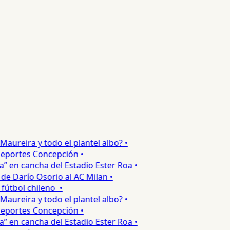
reira y todo el plantel albo? •
portes Concepción •
 en cancha del Estadio Ester Roa •
 Darío Osorio al AC Milan •
tbol chileno •
reira y todo el plantel albo? •
portes Concepción •
 en cancha del Estadio Ester Roa •