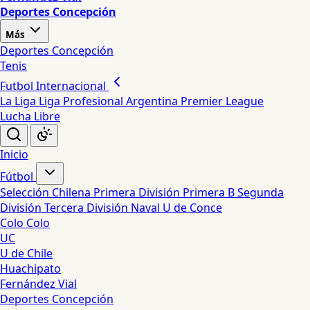
Deportes Concepción
Más
Deportes Concepción
Tenis
Futbol Internacional
La Liga
Liga Profesional Argentina
Premier League
Lucha Libre
Inicio
Fútbol
Selección Chilena
Primera División
Primera B
Segunda
División
Tercera División
Naval
U de Conce
Colo Colo
UC
U de Chile
Huachipato
Fernández Vial
Deportes Concepción