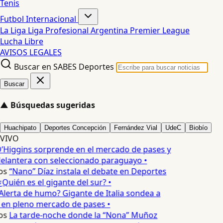
Tenis
Futbol Internacional
La Liga
Liga Profesional Argentina
Premier League
Lucha Libre
AVISOS LEGALES
Buscar en SABES Deportes
Buscar
▲
Búsquedas sugeridas
Huachipato
Deportes Concepción
Fernández Vial
UdeC
Biobío
VIVO
’Higgins sorprende en el mercado de pases y
elantera con seleccionado paraguayo •
os
“Nano” Díaz instala el debate en Deportes
Quién es el gigante del sur? •
Alerta de humo? Gigante de Italia sondea a
 en pleno mercado de pases •
os
La tarde-noche donde la “Nona” Muñoz