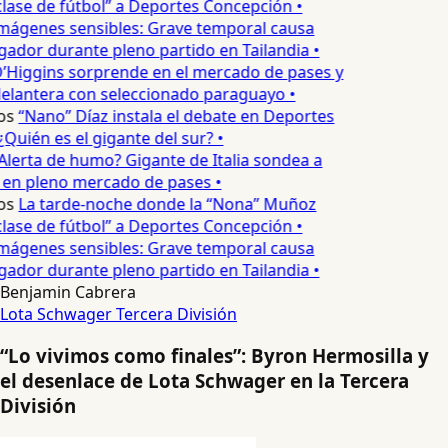
lase de fútbol” a Deportes Concepción •
mágenes sensibles: Grave temporal causa
ador durante pleno partido en Tailandia •
’Higgins sorprende en el mercado de pases y
elantera con seleccionado paraguayo •
os
“Nano” Díaz instala el debate en Deportes
Quién es el gigante del sur? •
Alerta de humo? Gigante de Italia sondea a
 en pleno mercado de pases •
os
La tarde-noche donde la “Nona” Muñoz
lase de fútbol” a Deportes Concepción •
mágenes sensibles: Grave temporal causa
ador durante pleno partido en Tailandia •
Benjamin Cabrera
Lota Schwager
Tercera División
“Lo vivimos como finales”: Byron Hermosilla y
el desenlace de Lota Schwager en la Tercera
División