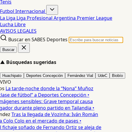
Tenis
Futbol Internacional
La Liga
Liga Profesional Argentina
Premier League
Lucha Libre
AVISOS LEGALES
Buscar en SABES Deportes
Buscar
▲
Búsquedas sugeridas
Huachipato
Deportes Concepción
Fernández Vial
UdeC
Biobío
VIVO
os
La tarde-noche donde la “Nona” Muñoz
lase de fútbol” a Deportes Concepción •
mágenes sensibles: Grave temporal causa
ador durante pleno partido en Tailandia •
ndez
Tras la llegada de Vozinha: Iván Román
a Colo Colo en el mercado de pases •
l fichaje soñado de Fernando Ortiz se aleja de