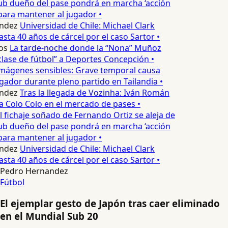
ub dueño del pase pondrá en marcha ‘acción
para mantener al jugador •
ndez
Universidad de Chile: Michael Clark
asta 40 años de cárcel por el caso Sartor •
os
La tarde-noche donde la “Nona” Muñoz
lase de fútbol” a Deportes Concepción •
mágenes sensibles: Grave temporal causa
ador durante pleno partido en Tailandia •
ndez
Tras la llegada de Vozinha: Iván Román
a Colo Colo en el mercado de pases •
l fichaje soñado de Fernando Ortiz se aleja de
ub dueño del pase pondrá en marcha ‘acción
para mantener al jugador •
ndez
Universidad de Chile: Michael Clark
asta 40 años de cárcel por el caso Sartor •
Pedro Hernandez
Fútbol
El ejemplar gesto de Japón tras caer eliminado
en el Mundial Sub 20