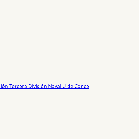
sión
Tercera División
Naval
U de Conce