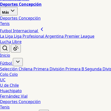
Deportes Concepción
Más
Deportes Concepción
Tenis
Futbol Internacional
La Liga
Liga Profesional Argentina
Premier League
Lucha Libre
Inicio
Fútbol
Selección Chilena
Primera División
Primera B
Segunda Divi
Colo Colo
UC
U de Chile
Huachipato
Fernández Vial
Deportes Concepción
Tenis