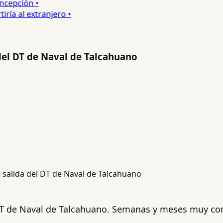
epción •
a al extranjero •
a del DT de Naval de Talcahuano
l DT de Naval de Talcahuano. Semanas y meses muy com