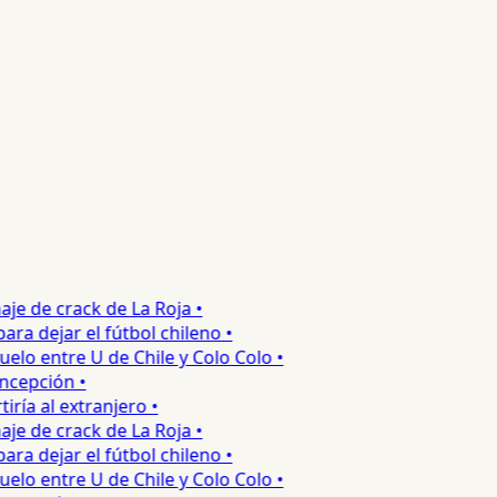
e de crack de La Roja •
 dejar el fútbol chileno •
o entre U de Chile y Colo Colo •
epción •
a al extranjero •
e de crack de La Roja •
 dejar el fútbol chileno •
o entre U de Chile y Colo Colo •