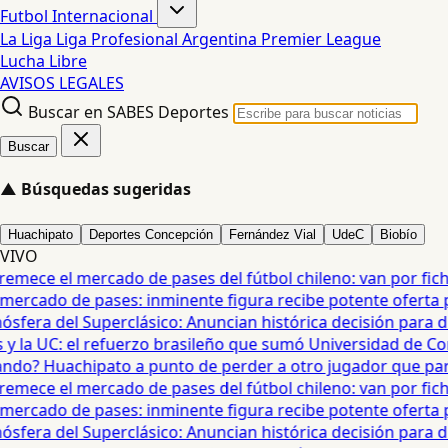
Futbol Internacional
La Liga
Liga Profesional Argentina
Premier League
Lucha Libre
AVISOS LEGALES
Buscar en SABES Deportes
Buscar
▲
Búsquedas sugeridas
Huachipato
Deportes Concepción
Fernández Vial
UdeC
Biobío
VIVO
mece el mercado de pases del fútbol chileno: van por fichaj
ercado de pases: inminente figura recibe potente oferta para
era del Superclásico: Anuncian histórica decisión para duel
 la UC: el refuerzo brasileño que sumó Universidad de Conc
o? Huachipato a punto de perder a otro jugador que partirí
mece el mercado de pases del fútbol chileno: van por fichaj
ercado de pases: inminente figura recibe potente oferta para
era del Superclásico: Anuncian histórica decisión para duel