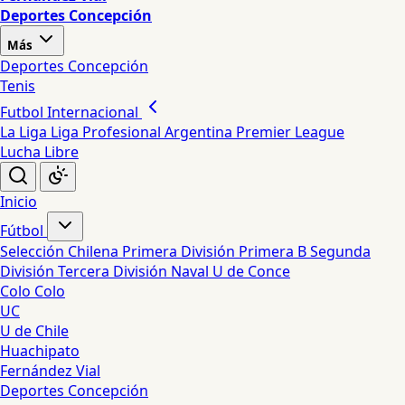
Deportes Concepción
Más
Deportes Concepción
Tenis
Futbol Internacional
La Liga
Liga Profesional Argentina
Premier League
Lucha Libre
Inicio
Fútbol
Selección Chilena
Primera División
Primera B
Segunda
División
Tercera División
Naval
U de Conce
Colo Colo
UC
U de Chile
Huachipato
Fernández Vial
Deportes Concepción