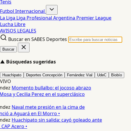
Tenis
Futbol Internacional
La Liga
Liga Profesional Argentina
Premier League
Lucha Libre
AVISOS LEGALES
Buscar en SABES Deportes
Buscar
▲
Búsquedas sugeridas
Huachipato
Deportes Concepción
Fernández Vial
UdeC
Biobío
VIVO
ndez
Momento bullalbo: el jocoso abrazo
Mosa y Cecilia Perez en el superclásico
ndez
Naval mete presión en la cima de
nció a Aguará en El Morro •
ndez
Huachipato sin salida: cayó goleado ante
 CAP Acero •