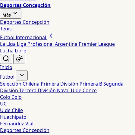
Deportes Concepción
Más
Deportes Concepción
Tenis
Futbol Internacional
La Liga
Liga Profesional Argentina
Premier League
Lucha Libre
Inicio
Fútbol
Selección Chilena
Primera División
Primera B
Segunda
División
Tercera División
Naval
U de Conce
Colo Colo
UC
U de Chile
Huachipato
Fernández Vial
Deportes Concepción