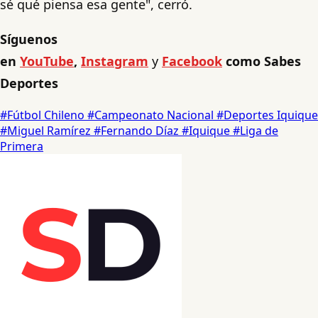
sé qué piensa esa gente", cerró.
Síguenos
en
YouTube
,
Instagram
y
Facebook
como Sabes
Deportes
#Fútbol Chileno
#Campeonato Nacional
#Deportes Iquique
#Miguel Ramírez
#Fernando Díaz
#Iquique
#Liga de
Primera