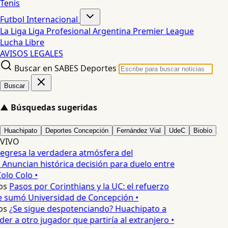
Tenis
Futbol Internacional
La Liga
Liga Profesional Argentina
Premier League
Lucha Libre
AVISOS LEGALES
Buscar en SABES Deportes
Buscar
▲
Búsquedas sugeridas
Huachipato
Deportes Concepción
Fernández Vial
UdeC
Biobío
VIVO
egresa la verdadera atmósfera del
 Anuncian histórica decisión para duelo entre
olo Colo •
os
Pasos por Corinthians y la UC: el refuerzo
e sumó Universidad de Concepción •
os
¿Se sigue despotenciando? Huachipato a
er a otro jugador que partiría al extranjero •