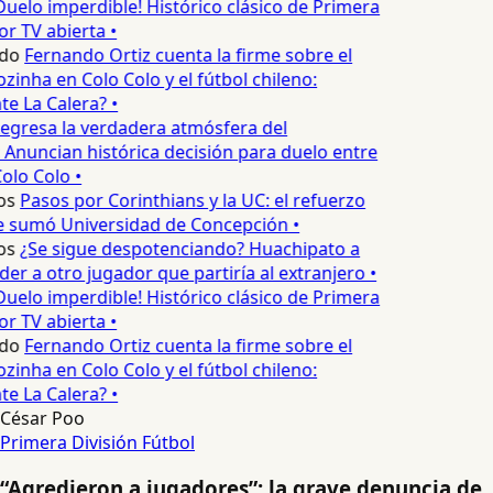
Duelo imperdible! Histórico clásico de Primera
or TV abierta •
do
Fernando Ortiz cuenta la firme sobre el
zinha en Colo Colo y el fútbol chileno:
e La Calera? •
egresa la verdadera atmósfera del
 Anuncian histórica decisión para duelo entre
olo Colo •
os
Pasos por Corinthians y la UC: el refuerzo
e sumó Universidad de Concepción •
os
¿Se sigue despotenciando? Huachipato a
er a otro jugador que partiría al extranjero •
Duelo imperdible! Histórico clásico de Primera
or TV abierta •
do
Fernando Ortiz cuenta la firme sobre el
zinha en Colo Colo y el fútbol chileno:
e La Calera? •
César Poo
Primera División
Fútbol
“Agredieron a jugadores”: la grave denuncia de