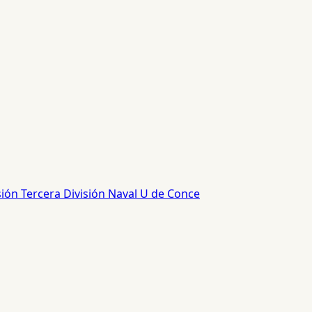
sión
Tercera División
Naval
U de Conce