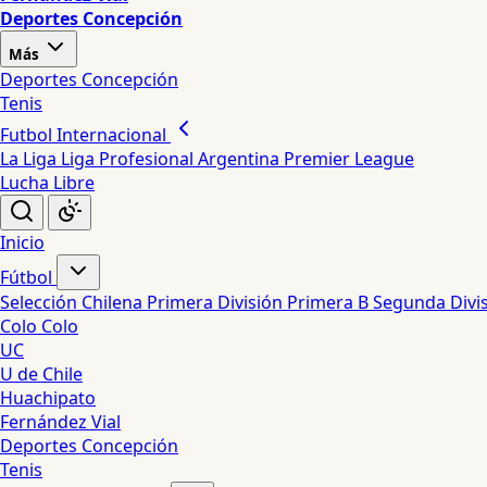
Deportes Concepción
Más
Deportes Concepción
Tenis
Futbol Internacional
La Liga
Liga Profesional Argentina
Premier League
Lucha Libre
Inicio
Fútbol
Selección Chilena
Primera División
Primera B
Segunda Divi
Colo Colo
UC
U de Chile
Huachipato
Fernández Vial
Deportes Concepción
Tenis