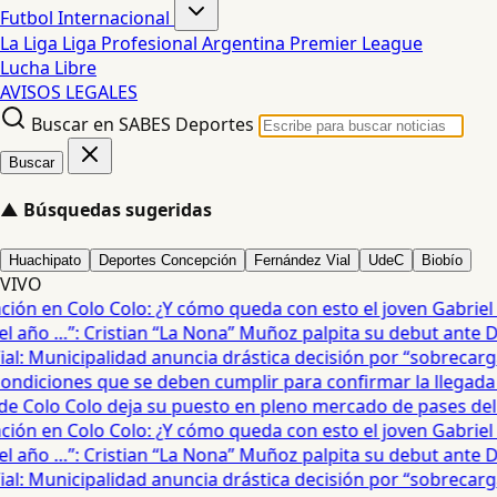
Futbol Internacional
La Liga
Liga Profesional Argentina
Premier League
Lucha Libre
AVISOS LEGALES
Buscar en SABES Deportes
Buscar
▲
Búsquedas sugeridas
Huachipato
Deportes Concepción
Fernández Vial
UdeC
Biobío
VIVO
ón en Colo Colo: ¿Y cómo queda con esto el joven Gabriel Ma
año …”: Cristian “La Nona” Muñoz palpita su debut ante De
: Municipalidad anuncia drástica decisión por “sobrecarga”
diciones que se deben cumplir para confirmar la llegada de
e Colo Colo deja su puesto en pleno mercado de pases del fú
ón en Colo Colo: ¿Y cómo queda con esto el joven Gabriel Ma
año …”: Cristian “La Nona” Muñoz palpita su debut ante De
: Municipalidad anuncia drástica decisión por “sobrecarga”