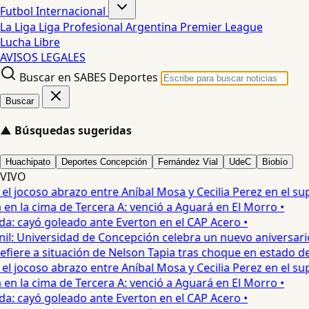
Futbol Internacional
La Liga
Liga Profesional Argentina
Premier League
Lucha Libre
AVISOS LEGALES
Buscar en SABES Deportes
Buscar
▲
Búsquedas sugeridas
Huachipato
Deportes Concepción
Fernández Vial
UdeC
Biobío
VIVO
 jocoso abrazo entre Aníbal Mosa y Cecilia Perez en el supe
 la cima de Tercera A: venció a Aguará en El Morro •
: cayó goleado ante Everton en el CAP Acero •
: Universidad de Concepción celebra un nuevo aniversario 
iere a situación de Nelson Tapia tras choque en estado de 
 jocoso abrazo entre Aníbal Mosa y Cecilia Perez en el supe
 la cima de Tercera A: venció a Aguará en El Morro •
: cayó goleado ante Everton en el CAP Acero •