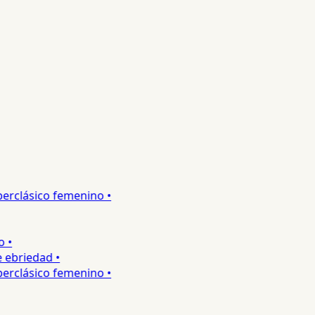
rclásico femenino •
•
ebriedad •
rclásico femenino •