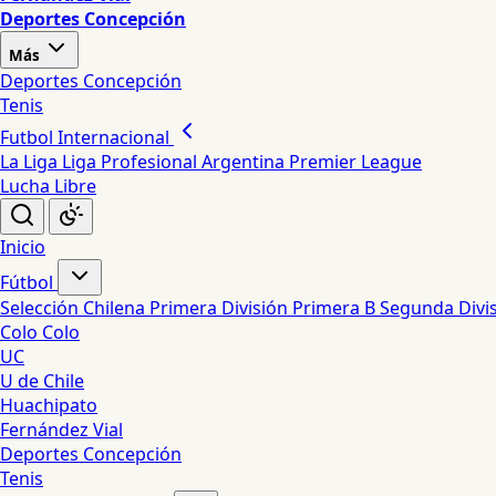
Deportes Concepción
Más
Deportes Concepción
Tenis
Futbol Internacional
La Liga
Liga Profesional Argentina
Premier League
Lucha Libre
Inicio
Fútbol
Selección Chilena
Primera División
Primera B
Segunda Divi
Colo Colo
UC
U de Chile
Huachipato
Fernández Vial
Deportes Concepción
Tenis