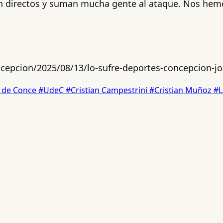
Son directos y suman mucha gente al ataque. Nos he
epcion/2025/08/13/lo-sufre-deportes-concepcion-joa
 de Conce
#UdeC
#Cristian Campestrini
#Cristian Muñoz
#L