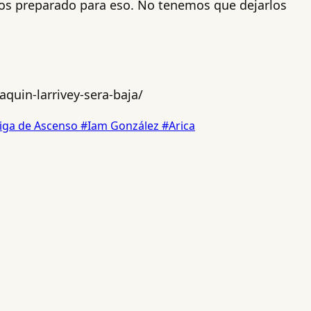
mos preparado para eso. No tenemos que dejarlos
quin-larrivey-sera-baja/
iga de Ascenso
#Iam González
#Arica