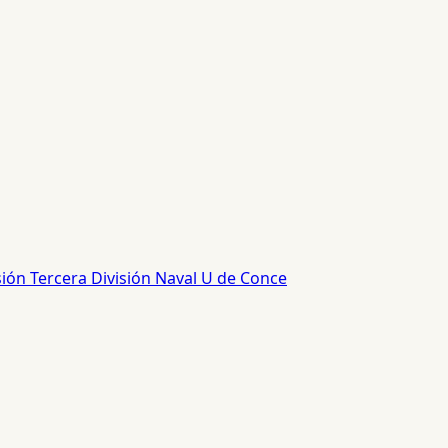
sión
Tercera División
Naval
U de Conce