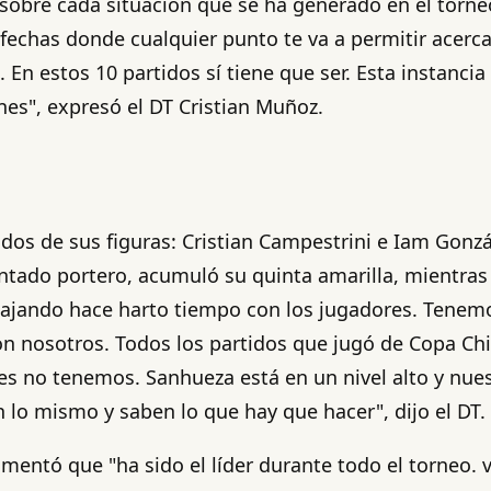
obre cada situación que se ha generado en el torneo
chas donde cualquier punto te va a permitir acercart
a. En estos 10 partidos sí tiene que ser. Esta instanc
nes", expresó el DT Cristian Muñoz.
os de sus figuras: Cristian Campestrini e Iam Gonzá
ntado portero, acumuló su quinta amarilla, mientras 
rabajando hace harto tiempo con los jugadores. Ten
on nosotros. Todos los partidos que jugó de Copa Chi
 no tenemos. Sanhueza está en un nivel alto y nuest
 lo mismo y saben lo que hay que hacer", dijo el DT.
mentó que "ha sido el líder durante todo el torneo.