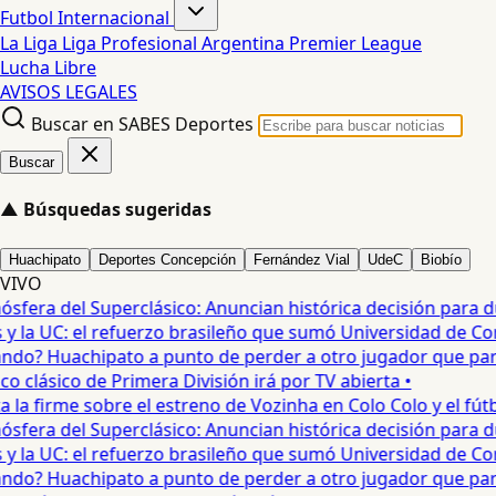
Futbol Internacional
La Liga
Liga Profesional Argentina
Premier League
Lucha Libre
AVISOS LEGALES
Buscar en SABES Deportes
Buscar
▲
Búsquedas sugeridas
Huachipato
Deportes Concepción
Fernández Vial
UdeC
Biobío
VIVO
era del Superclásico: Anuncian histórica decisión para duel
 la UC: el refuerzo brasileño que sumó Universidad de Conc
o? Huachipato a punto de perder a otro jugador que partirí
 clásico de Primera División irá por TV abierta •
a firme sobre el estreno de Vozinha en Colo Colo y el fútbol
era del Superclásico: Anuncian histórica decisión para duel
 la UC: el refuerzo brasileño que sumó Universidad de Conc
o? Huachipato a punto de perder a otro jugador que partirí