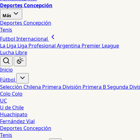
Deportes Concepción
Más
Deportes Concepción
Tenis
Futbol Internacional
La Liga
Liga Profesional Argentina
Premier League
Lucha Libre
Inicio
Fútbol
Selección Chilena
Primera División
Primera B
Segunda Divi
Colo Colo
UC
U de Chile
Huachipato
Fernández Vial
Deportes Concepción
Tenis