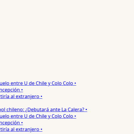
o entre U de Chile y Colo Colo •
epción •
a al extranjero •
 chileno: ¿Debutará ante La Calera? •
o entre U de Chile y Colo Colo •
epción •
a al extranjero •