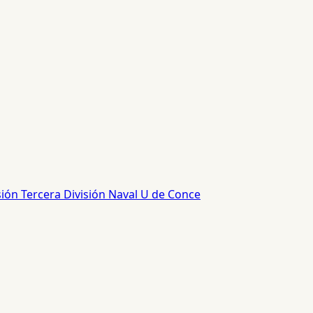
sión
Tercera División
Naval
U de Conce