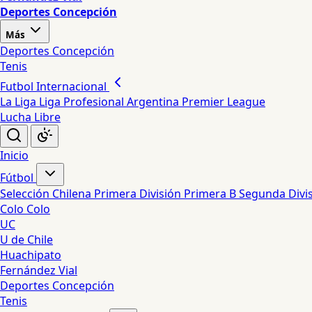
Deportes Concepción
Más
Deportes Concepción
Tenis
Futbol Internacional
La Liga
Liga Profesional Argentina
Premier League
Lucha Libre
Inicio
Fútbol
Selección Chilena
Primera División
Primera B
Segunda Divi
Colo Colo
UC
U de Chile
Huachipato
Fernández Vial
Deportes Concepción
Tenis