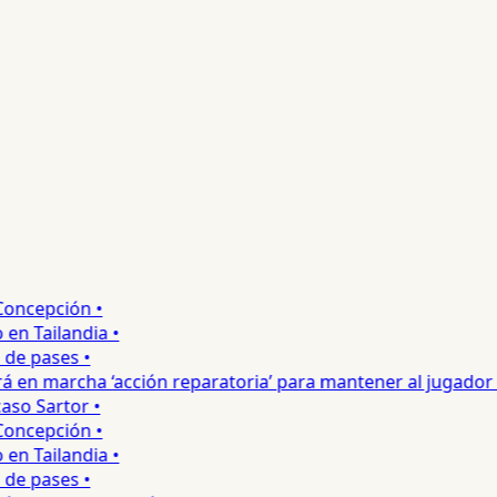
ncepción •
 Tailandia •
e pases •
 en marcha ‘acción reparatoria’ para mantener al jugador •
so Sartor •
ncepción •
 Tailandia •
e pases •