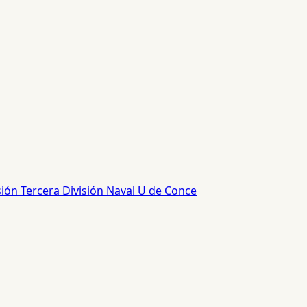
sión
Tercera División
Naval
U de Conce