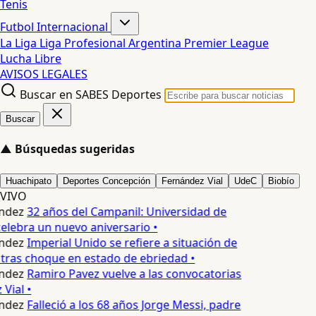
Tenis
Futbol Internacional
La Liga
Liga Profesional Argentina
Premier League
Lucha Libre
AVISOS LEGALES
Buscar en SABES Deportes
Buscar
▲
Búsquedas sugeridas
Huachipato
Deportes Concepción
Fernández Vial
UdeC
Biobío
VIVO
ndez
32 años del Campanil: Universidad de
lebra un nuevo aniversario •
ndez
Imperial Unido se refiere a situación de
tras choque en estado de ebriedad •
ndez
Ramiro Pavez vuelve a las convocatorias
Vial •
ndez
Falleció a los 68 años Jorge Messi, padre