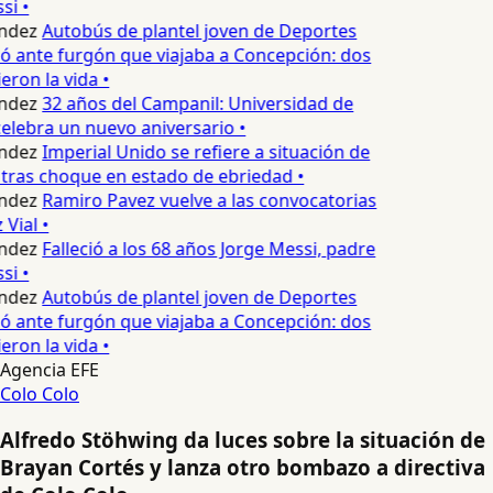
si •
ndez
Autobús de plantel joven de Deportes
 ante furgón que viajaba a Concepción: dos
ron la vida •
ndez
32 años del Campanil: Universidad de
lebra un nuevo aniversario •
ndez
Imperial Unido se refiere a situación de
tras choque en estado de ebriedad •
ndez
Ramiro Pavez vuelve a las convocatorias
Vial •
ndez
Falleció a los 68 años Jorge Messi, padre
si •
ndez
Autobús de plantel joven de Deportes
 ante furgón que viajaba a Concepción: dos
ron la vida •
Agencia EFE
Colo Colo
Alfredo Stöhwing da luces sobre la situación de
Brayan Cortés y lanza otro bombazo a directiva