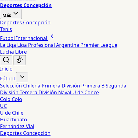
Deportes Concepción
Más
Deportes Concepción
Tenis
Futbol Internacional
La Liga
Liga Profesional Argentina
Premier League
Lucha Libre
Inicio
Fútbol
Selección Chilena
Primera División
Primera B
Segunda
División
Tercera División
Naval
U de Conce
Colo Colo
UC
U de Chile
Huachipato
Fernández Vial
Deportes Concepción