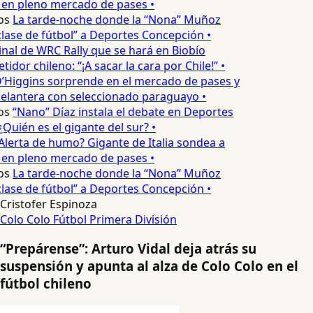
 en pleno mercado de pases •
os
La tarde-noche donde la “Nona” Muñoz
lase de fútbol” a Deportes Concepción •
inal de WRC Rally que se hará en Biobío
dor chileno: “¡A sacar la cara por Chile!” •
’Higgins sorprende en el mercado de pases y
elantera con seleccionado paraguayo •
os
“Nano” Díaz instala el debate en Deportes
Quién es el gigante del sur? •
Alerta de humo? Gigante de Italia sondea a
 en pleno mercado de pases •
os
La tarde-noche donde la “Nona” Muñoz
lase de fútbol” a Deportes Concepción •
Cristofer Espinoza
Colo Colo
Fútbol
Primera División
“Prepárense”: Arturo Vidal deja atrás su
suspensión y apunta al alza de Colo Colo en el
fútbol chileno