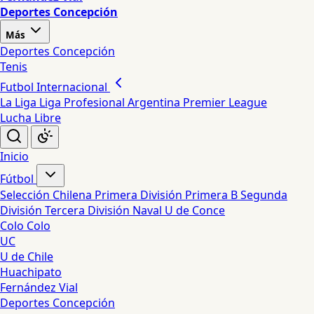
Deportes Concepción
Más
Deportes Concepción
Tenis
Futbol Internacional
La Liga
Liga Profesional Argentina
Premier League
Lucha Libre
Inicio
Fútbol
Selección Chilena
Primera División
Primera B
Segunda
División
Tercera División
Naval
U de Conce
Colo Colo
UC
U de Chile
Huachipato
Fernández Vial
Deportes Concepción