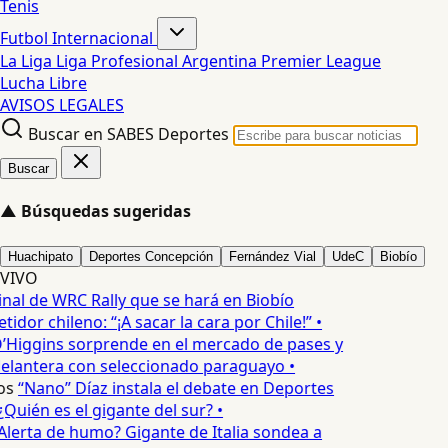
Tenis
Futbol Internacional
La Liga
Liga Profesional Argentina
Premier League
Lucha Libre
AVISOS LEGALES
Buscar en SABES Deportes
Buscar
▲
Búsquedas sugeridas
Huachipato
Deportes Concepción
Fernández Vial
UdeC
Biobío
VIVO
inal de WRC Rally que se hará en Biobío
dor chileno: “¡A sacar la cara por Chile!” •
’Higgins sorprende en el mercado de pases y
elantera con seleccionado paraguayo •
os
“Nano” Díaz instala el debate en Deportes
Quién es el gigante del sur? •
Alerta de humo? Gigante de Italia sondea a