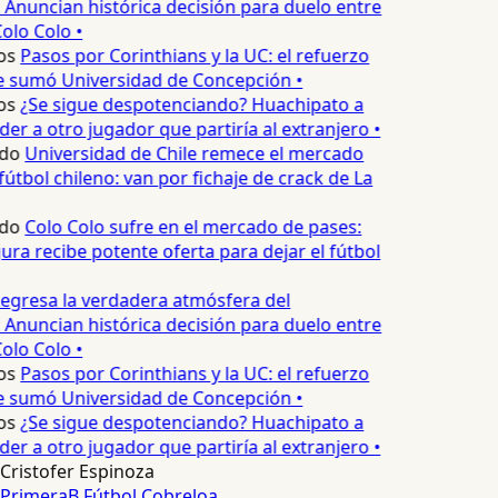
 Anuncian histórica decisión para duelo entre
olo Colo •
os
Pasos por Corinthians y la UC: el refuerzo
e sumó Universidad de Concepción •
os
¿Se sigue despotenciando? Huachipato a
er a otro jugador que partiría al extranjero •
do
Universidad de Chile remece el mercado
útbol chileno: van por fichaje de crack de La
do
Colo Colo sufre en el mercado de pases:
ura recibe potente oferta para dejar el fútbol
egresa la verdadera atmósfera del
 Anuncian histórica decisión para duelo entre
olo Colo •
os
Pasos por Corinthians y la UC: el refuerzo
e sumó Universidad de Concepción •
os
¿Se sigue despotenciando? Huachipato a
er a otro jugador que partiría al extranjero •
Cristofer Espinoza
PrimeraB
Fútbol
Cobreloa