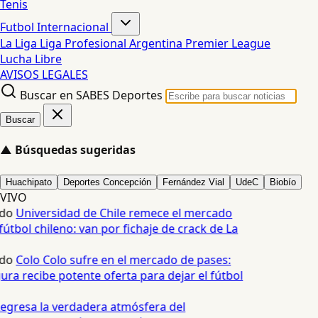
Tenis
Futbol Internacional
La Liga
Liga Profesional Argentina
Premier League
Lucha Libre
AVISOS LEGALES
Buscar en SABES Deportes
Buscar
▲
Búsquedas sugeridas
Huachipato
Deportes Concepción
Fernández Vial
UdeC
Biobío
VIVO
do
Universidad de Chile remece el mercado
útbol chileno: van por fichaje de crack de La
do
Colo Colo sufre en el mercado de pases:
ura recibe potente oferta para dejar el fútbol
egresa la verdadera atmósfera del