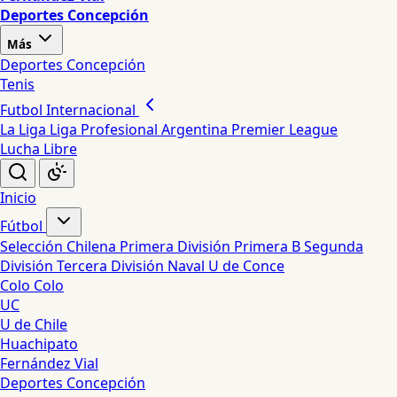
Deportes Concepción
Más
Deportes Concepción
Tenis
Futbol Internacional
La Liga
Liga Profesional Argentina
Premier League
Lucha Libre
Inicio
Fútbol
Selección Chilena
Primera División
Primera B
Segunda
División
Tercera División
Naval
U de Conce
Colo Colo
UC
U de Chile
Huachipato
Fernández Vial
Deportes Concepción