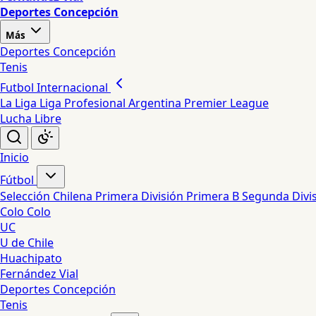
Deportes Concepción
Más
Deportes Concepción
Tenis
Futbol Internacional
La Liga
Liga Profesional Argentina
Premier League
Lucha Libre
Inicio
Fútbol
Selección Chilena
Primera División
Primera B
Segunda Divi
Colo Colo
UC
U de Chile
Huachipato
Fernández Vial
Deportes Concepción
Tenis