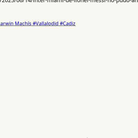
arwin Machís
#Vallalodid
#Cadiz