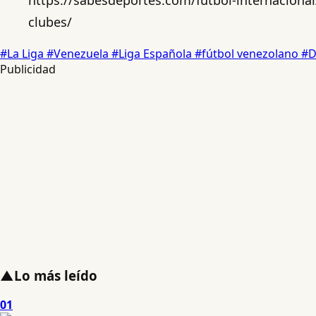
clubes/
#La Liga
#Venezuela
#Liga Española
#fútbol venezolano
#D
Publicidad
▲
Lo más leído
01