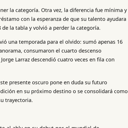
er la categoría. Otra vez, la diferencia fue mínima y
réstamo con la esperanza de que su talento ayudara
de la tabla y volvió a perder la categoría.
vivió una temporada para el olvido: sumó apenas 16
 panorama, consumaron el cuarto descenso
Jorge Larraz descendió cuatro veces en fila con
Este presente oscuro pone en duda su futuro
aldición en su próximo destino o se consolidará como
u trayectoria.
te-al-ahly-en-su-debut-por-el-mundial-de-