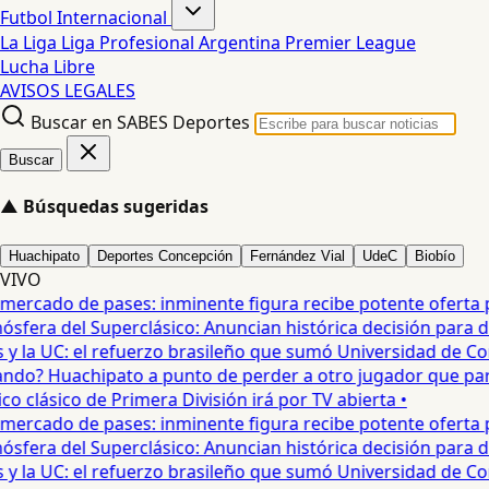
Futbol Internacional
La Liga
Liga Profesional Argentina
Premier League
Lucha Libre
AVISOS LEGALES
Buscar en SABES Deportes
Buscar
▲
Búsquedas sugeridas
Huachipato
Deportes Concepción
Fernández Vial
UdeC
Biobío
VIVO
ercado de pases: inminente figura recibe potente oferta para
era del Superclásico: Anuncian histórica decisión para duel
 la UC: el refuerzo brasileño que sumó Universidad de Conc
o? Huachipato a punto de perder a otro jugador que partirí
 clásico de Primera División irá por TV abierta •
ercado de pases: inminente figura recibe potente oferta para
era del Superclásico: Anuncian histórica decisión para duel
 la UC: el refuerzo brasileño que sumó Universidad de Conc