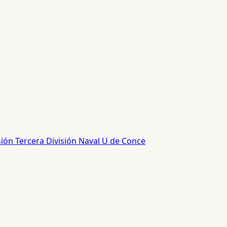
sión
Tercera División
Naval
U de Conce