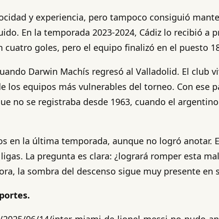
elocidad y experiencia, pero tampoco consiguió manten
o. En la temporada 2023-2024, Cádiz lo recibió a p
cuatro goles, pero el equipo finalizó en el puesto 18 
uando Darwin Machís regresó al Valladolid. El club 
de los equipos más vulnerables del torneo. Con ese
que no se registraba desde 1963, cuando el argentino 
os en la última temporada, aunque no logró anotar. 
 ligas. La pregunta es clara: ¿logrará romper esta m
hora, la sombra del descenso sigue muy presente en s
portes.
/2025/06/14/inter-miami-de-lionel-messi-no-pudo-an