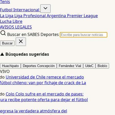
Tenis
Futbol Internacional
La Liga
Liga Profesional Argentina
Premier League
Lucha Libre
AVISOS LEGALES
Buscar en SABES Deportes
Buscar
▲
Búsquedas sugeridas
Huachipato
Deportes Concepción
Fernández Vial
UdeC
Biobío
VIVO
do
Universidad de Chile remece el mercado
útbol chileno: van por fichaje de crack de La
do
Colo Colo sufre en el mercado de pases:
ura recibe potente oferta para dejar el fútbol
egresa la verdadera atmósfera del