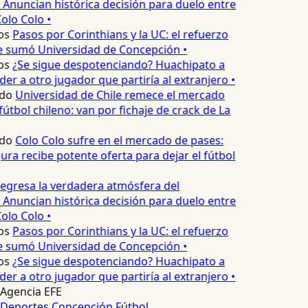
 Anuncian histórica decisión para duelo entre
olo Colo •
os
Pasos por Corinthians y la UC: el refuerzo
e sumó Universidad de Concepción •
os
¿Se sigue despotenciando? Huachipato a
er a otro jugador que partiría al extranjero •
do
Universidad de Chile remece el mercado
útbol chileno: van por fichaje de crack de La
do
Colo Colo sufre en el mercado de pases:
ura recibe potente oferta para dejar el fútbol
egresa la verdadera atmósfera del
 Anuncian histórica decisión para duelo entre
olo Colo •
os
Pasos por Corinthians y la UC: el refuerzo
e sumó Universidad de Concepción •
os
¿Se sigue despotenciando? Huachipato a
er a otro jugador que partiría al extranjero •
Agencia EFE
Deportes Concepción
Fútbol