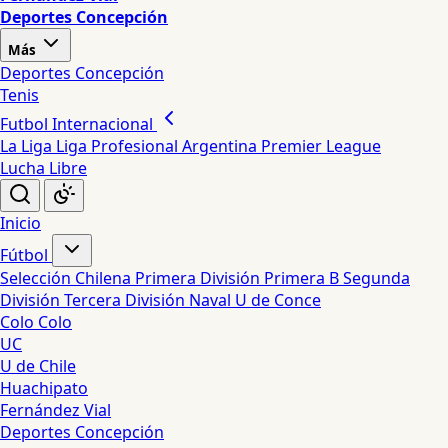
Deportes Concepción
Más
Deportes Concepción
Tenis
Futbol Internacional
La Liga
Liga Profesional Argentina
Premier League
Lucha Libre
Inicio
Fútbol
Selección Chilena
Primera División
Primera B
Segunda
División
Tercera División
Naval
U de Conce
Colo Colo
UC
U de Chile
Huachipato
Fernández Vial
Deportes Concepción