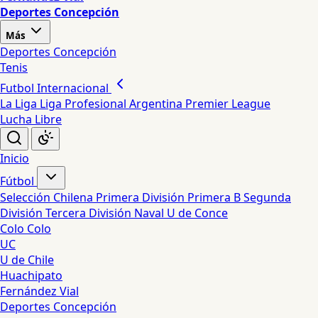
Deportes Concepción
Más
Deportes Concepción
Tenis
Futbol Internacional
La Liga
Liga Profesional Argentina
Premier League
Lucha Libre
Inicio
Fútbol
Selección Chilena
Primera División
Primera B
Segunda
División
Tercera División
Naval
U de Conce
Colo Colo
UC
U de Chile
Huachipato
Fernández Vial
Deportes Concepción