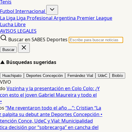
Tenis
Futbol Internacional
La Liga
Liga Profesional Argentina
Premier League
Lucha Libre
AVISOS LEGALES
Buscar en SABES Deportes
Buscar
▲
Búsquedas sugeridas
Huachipato
Deportes Concepción
Fernández Vial
UdeC
Biobío
VIVO
do
Vozinha y la presentación en Colo Colo: ¿Y
n esto el joven Gabriel Maureira y todo el
•
os
“Me reventaron todo el año …”: Cristian “La
palpita su debut ante Deportes Concepción •
tención Conce, UdeC y Vial: Municipalidad
ica decisión por “sobrecarga” en cancha del