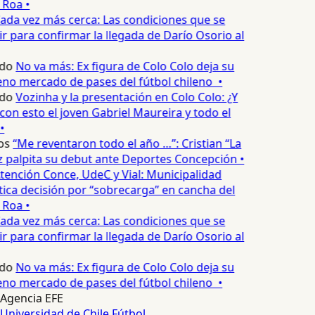
 Roa •
ada vez más cerca: Las condiciones que se
 para confirmar la llegada de Darío Osorio al
do
No va más: Ex figura de Colo Colo deja su
no mercado de pases del fútbol chileno •
do
Vozinha y la presentación en Colo Colo: ¿Y
n esto el joven Gabriel Maureira y todo el
•
os
“Me reventaron todo el año …”: Cristian “La
palpita su debut ante Deportes Concepción •
tención Conce, UdeC y Vial: Municipalidad
ica decisión por “sobrecarga” en cancha del
 Roa •
ada vez más cerca: Las condiciones que se
 para confirmar la llegada de Darío Osorio al
do
No va más: Ex figura de Colo Colo deja su
no mercado de pases del fútbol chileno •
Agencia EFE
Universidad de Chile
Fútbol