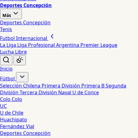
Deportes Concepción
Más
Deportes Concepción
Tenis
Futbol Internacional
La Liga
Liga Profesional Argentina
Premier League
Lucha Libre
Inicio
Fútbol
Selección Chilena
Primera División
Primera B
Segunda
División
Tercera División
Naval
U de Conce
Colo Colo
UC
U de Chile
Huachipato
Fernández Vial
Deportes Concepción