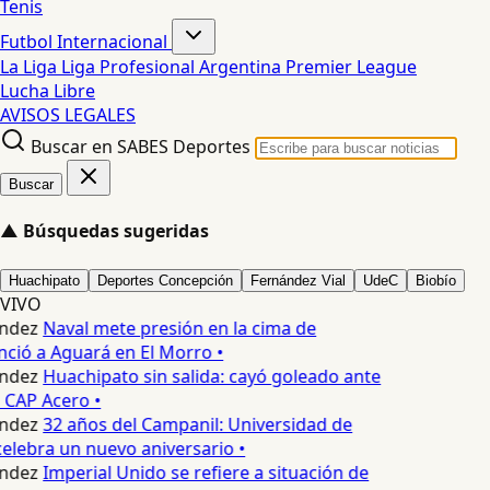
Tenis
Futbol Internacional
La Liga
Liga Profesional Argentina
Premier League
Lucha Libre
AVISOS LEGALES
Buscar en SABES Deportes
Buscar
▲
Búsquedas sugeridas
Huachipato
Deportes Concepción
Fernández Vial
UdeC
Biobío
VIVO
ndez
Naval mete presión en la cima de
nció a Aguará en El Morro •
ndez
Huachipato sin salida: cayó goleado ante
 CAP Acero •
ndez
32 años del Campanil: Universidad de
elebra un nuevo aniversario •
ndez
Imperial Unido se refiere a situación de