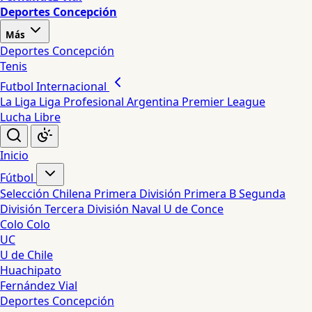
Deportes Concepción
Más
Deportes Concepción
Tenis
Futbol Internacional
La Liga
Liga Profesional Argentina
Premier League
Lucha Libre
Inicio
Fútbol
Selección Chilena
Primera División
Primera B
Segunda
División
Tercera División
Naval
U de Conce
Colo Colo
UC
U de Chile
Huachipato
Fernández Vial
Deportes Concepción