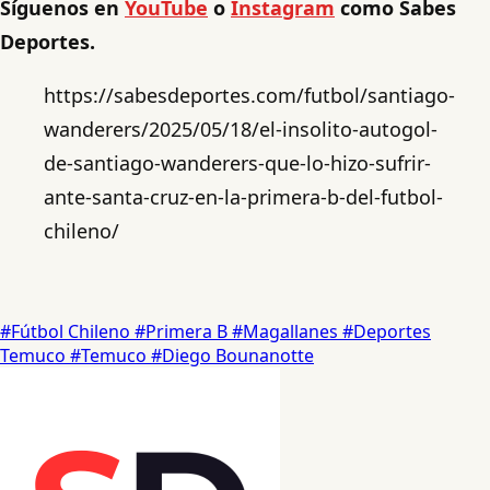
Síguenos en
YouTube
o
Instagram
como Sabes
Deportes.
https://sabesdeportes.com/futbol/santiago-
wanderers/2025/05/18/el-insolito-autogol-
de-santiago-wanderers-que-lo-hizo-sufrir-
ante-santa-cruz-en-la-primera-b-del-futbol-
chileno/
#Fútbol Chileno
#Primera B
#Magallanes
#Deportes
Temuco
#Temuco
#Diego Bounanotte