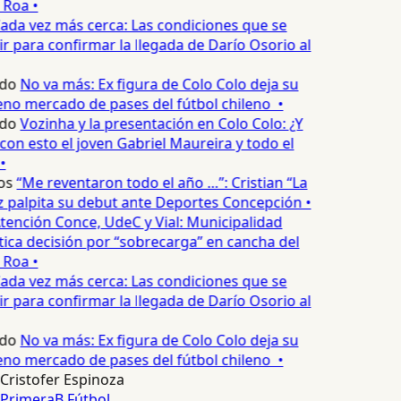
 Roa •
ada vez más cerca: Las condiciones que se
 para confirmar la llegada de Darío Osorio al
do
No va más: Ex figura de Colo Colo deja su
no mercado de pases del fútbol chileno •
do
Vozinha y la presentación en Colo Colo: ¿Y
n esto el joven Gabriel Maureira y todo el
•
os
“Me reventaron todo el año …”: Cristian “La
palpita su debut ante Deportes Concepción •
tención Conce, UdeC y Vial: Municipalidad
ica decisión por “sobrecarga” en cancha del
 Roa •
ada vez más cerca: Las condiciones que se
 para confirmar la llegada de Darío Osorio al
do
No va más: Ex figura de Colo Colo deja su
no mercado de pases del fútbol chileno •
Cristofer Espinoza
PrimeraB
Fútbol