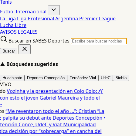
Tenis
Futbol Internacional
La Liga
Liga Profesional Argentina
Premier League
Lucha Libre
AVISOS LEGALES
Buscar en SABES Deportes
Buscar
▲
Búsquedas sugeridas
Huachipato
Deportes Concepción
Fernández Vial
UdeC
Biobío
VIVO
do
Vozinha y la presentación en Colo Colo: ¿Y
n esto el joven Gabriel Maureira y todo el
•
os
“Me reventaron todo el año …”: Cristian “La
palpita su debut ante Deportes Concepción •
tención Conce, UdeC y Vial: Municipalidad
ica decisión por “sobrecarga” en cancha del