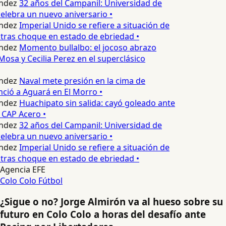
ndez
32 años del Campanil: Universidad de
lebra un nuevo aniversario •
ndez
Imperial Unido se refiere a situación de
tras choque en estado de ebriedad •
ndez
Momento bullalbo: el jocoso abrazo
Mosa y Cecilia Perez en el superclásico
ndez
Naval mete presión en la cima de
nció a Aguará en El Morro •
ndez
Huachipato sin salida: cayó goleado ante
 CAP Acero •
ndez
32 años del Campanil: Universidad de
lebra un nuevo aniversario •
ndez
Imperial Unido se refiere a situación de
tras choque en estado de ebriedad •
Agencia EFE
Colo Colo
Fútbol
¿Sigue o no? Jorge Almirón va al hueso sobre su
futuro en Colo Colo a horas del desafío ante