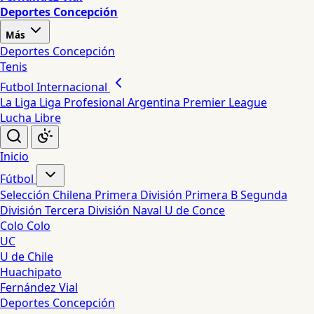
Deportes Concepción
Más
Deportes Concepción
Tenis
Futbol Internacional
La Liga
Liga Profesional Argentina
Premier League
Lucha Libre
Inicio
Fútbol
Selección Chilena
Primera División
Primera B
Segunda
División
Tercera División
Naval
U de Conce
Colo Colo
UC
U de Chile
Huachipato
Fernández Vial
Deportes Concepción