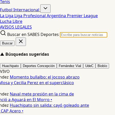
Tenis
Futbol Internacional
La Liga
Liga Profesional Argentina
Premier League
Lucha Libre
AVISOS LEGALES
Buscar en SABES Deportes
Buscar
▲
Búsquedas sugeridas
Huachipato
Deportes Concepción
Fernández Vial
UdeC
Biobío
VIVO
ndez
Momento bullalbo: el jocoso abrazo
Mosa y Cecilia Perez en el superclásico
ndez
Naval mete presión en la cima de
nció a Aguará en El Morro •
ndez
Huachipato sin salida: cayó goleado ante
 CAP Acero •