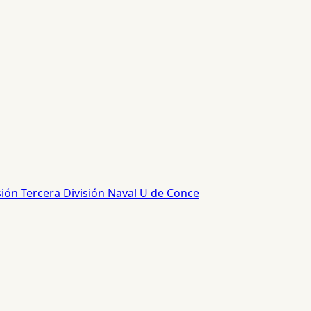
sión
Tercera División
Naval
U de Conce