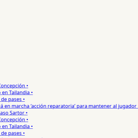
ncepción •
 Tailandia •
e pases •
 en marcha ‘acción reparatoria’ para mantener al jugador •
o Sartor •
ncepción •
 Tailandia •
e pases •