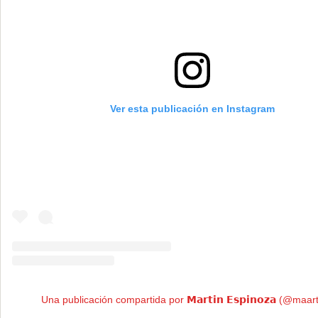
Ver esta publicación en Instagram
Una publicación compartida por 𝗠𝗮𝗿𝘁𝗶𝗻 𝗘𝘀𝗽𝗶𝗻𝗼𝘇𝗮 (@maar