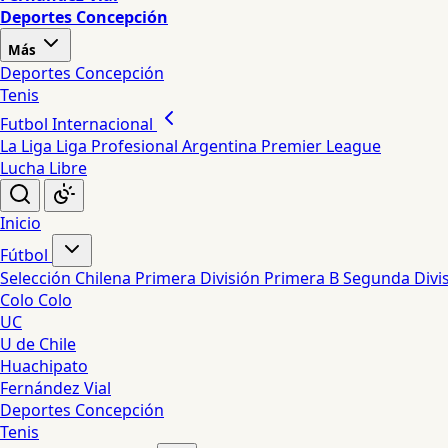
Deportes Concepción
Más
Deportes Concepción
Tenis
Futbol Internacional
La Liga
Liga Profesional Argentina
Premier League
Lucha Libre
Inicio
Fútbol
Selección Chilena
Primera División
Primera B
Segunda Divi
Colo Colo
UC
U de Chile
Huachipato
Fernández Vial
Deportes Concepción
Tenis