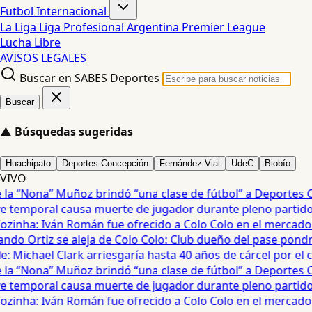
Futbol Internacional
La Liga
Liga Profesional Argentina
Premier League
Lucha Libre
AVISOS LEGALES
Buscar en SABES Deportes
Buscar
▲
Búsquedas sugeridas
Huachipato
Deportes Concepción
Fernández Vial
UdeC
Biobío
VIVO
a “Nona” Muñoz brindó “una clase de fútbol” a Deportes Co
temporal causa muerte de jugador durante pleno partido en
ozinha: Iván Román fue ofrecido a Colo Colo en el mercado d
do Ortiz se aleja de Colo Colo: Club dueño del pase pondrá
 Michael Clark arriesgaría hasta 40 años de cárcel por el cas
a “Nona” Muñoz brindó “una clase de fútbol” a Deportes Co
temporal causa muerte de jugador durante pleno partido en
ozinha: Iván Román fue ofrecido a Colo Colo en el mercado d