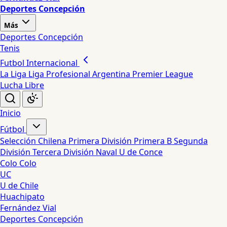
Deportes Concepción
Más
Deportes Concepción
Tenis
Futbol Internacional
La Liga
Liga Profesional Argentina
Premier League
Lucha Libre
Inicio
Fútbol
Selección Chilena
Primera División
Primera B
Segunda
División
Tercera División
Naval
U de Conce
Colo Colo
UC
U de Chile
Huachipato
Fernández Vial
Deportes Concepción