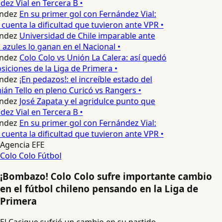
z Vial en Tercera B •
ndez
En su primer gol con Fernández Vial:
 cuenta la dificultad que tuvieron ante VPR •
ndez
Universidad de Chile imparable ante
 azules lo ganan en el Nacional •
ndez
Colo Colo vs Unión La Calera: así quedó
siciones de la Liga de Primera •
ndez
¡En pedazos!: el increíble estado del
n Tello en pleno Curicó vs Rangers •
ndez
José Zapata y el agridulce punto que
z Vial en Tercera B •
ndez
En su primer gol con Fernández Vial:
 cuenta la dificultad que tuvieron ante VPR •
Agencia EFE
Colo Colo
Fútbol
¡Bombazo! Colo Colo sufre importante cambio
en el fútbol chileno pensando en la Liga de
Primera
El Cacique sufrió un cambio en su partido.