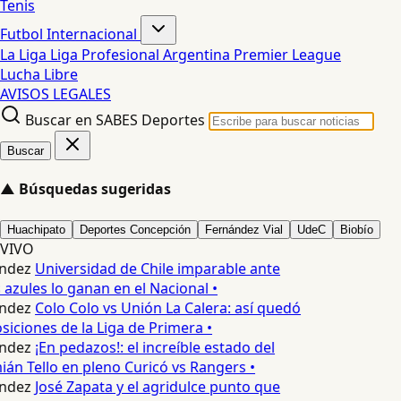
Tenis
Futbol Internacional
La Liga
Liga Profesional Argentina
Premier League
Lucha Libre
AVISOS LEGALES
Buscar en SABES Deportes
Buscar
▲
Búsquedas sugeridas
Huachipato
Deportes Concepción
Fernández Vial
UdeC
Biobío
VIVO
ndez
Universidad de Chile imparable ante
 azules lo ganan en el Nacional •
ndez
Colo Colo vs Unión La Calera: así quedó
siciones de la Liga de Primera •
ndez
¡En pedazos!: el increíble estado del
n Tello en pleno Curicó vs Rangers •
ndez
José Zapata y el agridulce punto que