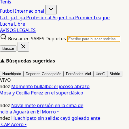
Tenis
Futbol Internacional
La Liga
Liga Profesional Argentina
Premier League
Lucha Libre
AVISOS LEGALES
Buscar en SABES Deportes
Buscar
▲
Búsquedas sugeridas
Huachipato
Deportes Concepción
Fernández Vial
UdeC
Biobío
VIVO
ndez
Momento bullalbo: el jocoso abrazo
Mosa y Cecilia Perez en el superclásico
ndez
Naval mete presión en la cima de
nció a Aguará en El Morro •
ndez
Huachipato sin salida: cayó goleado ante
 CAP Acero •