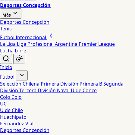
Deportes Concepción
Más
Deportes Concepción
Tenis
Futbol Internacional
La Liga
Liga Profesional Argentina
Premier League
Lucha Libre
Inicio
Fútbol
Selección Chilena
Primera División
Primera B
Segunda
División
Tercera División
Naval
U de Conce
Colo Colo
UC
U de Chile
Huachipato
Fernández Vial
Deportes Concepción