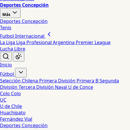
Deportes Concepción
Más
Deportes Concepción
Tenis
Futbol Internacional
La Liga
Liga Profesional Argentina
Premier League
Lucha Libre
Inicio
Fútbol
Selección Chilena
Primera División
Primera B
Segunda
División
Tercera División
Naval
U de Conce
Colo Colo
UC
U de Chile
Huachipato
Fernández Vial
Deportes Concepción