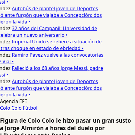
si •
ndez
Autobús de plantel joven de Deportes
 ante furgón que viajaba a Concepción: dos
eron la vida •
ndez
32 años del Campanil: Universidad de
lebra un nuevo aniversario •
ndez
Imperial Unido se refiere a situación de
tras choque en estado de ebriedad •
ndez
Ramiro Pavez vuelve a las convocatorias
Vial •
ndez
Falleció a los 68 años Jorge Messi, padre
si •
ndez
Autobús de plantel joven de Deportes
 ante furgón que viajaba a Concepción: dos
eron la vida •
Agencia EFE
Colo Colo
Fútbol
Figura de Colo Colo le hizo pasar un gran susto
a Jorge Almirón a horas del duelo por