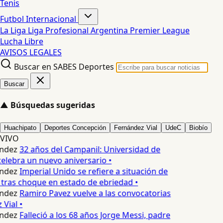
Tenis
Futbol Internacional
La Liga
Liga Profesional Argentina
Premier League
Lucha Libre
AVISOS LEGALES
Buscar en SABES Deportes
Buscar
▲
Búsquedas sugeridas
Huachipato
Deportes Concepción
Fernández Vial
UdeC
Biobío
VIVO
ndez
32 años del Campanil: Universidad de
lebra un nuevo aniversario •
ndez
Imperial Unido se refiere a situación de
tras choque en estado de ebriedad •
ndez
Ramiro Pavez vuelve a las convocatorias
Vial •
ndez
Falleció a los 68 años Jorge Messi, padre