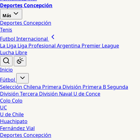
Deportes Concepción
Más
Deportes Concepción
Tenis
Futbol Internacional
La Liga
Liga Profesional Argentina
Premier League
Lucha Libre
Inicio
Fútbol
Selección Chilena
Primera División
Primera B
Segunda
División
Tercera División
Naval
U de Conce
Colo Colo
UC
U de Chile
Huachipato
Fernández Vial
Deportes Concepción