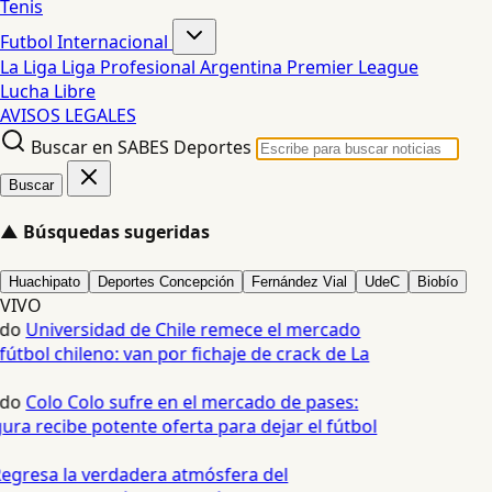
Tenis
Futbol Internacional
La Liga
Liga Profesional Argentina
Premier League
Lucha Libre
AVISOS LEGALES
Buscar en SABES Deportes
Buscar
▲
Búsquedas sugeridas
Huachipato
Deportes Concepción
Fernández Vial
UdeC
Biobío
VIVO
edo
Universidad de Chile remece el mercado
fútbol chileno: van por fichaje de crack de La
edo
Colo Colo sufre en el mercado de pases:
ura recibe potente oferta para dejar el fútbol
egresa la verdadera atmósfera del