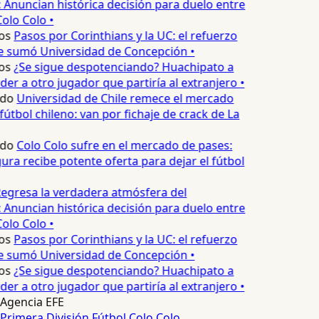
 Anuncian histórica decisión para duelo entre
olo Colo •
os
Pasos por Corinthians y la UC: el refuerzo
e sumó Universidad de Concepción •
os
¿Se sigue despotenciando? Huachipato a
er a otro jugador que partiría al extranjero •
edo
Universidad de Chile remece el mercado
fútbol chileno: van por fichaje de crack de La
edo
Colo Colo sufre en el mercado de pases:
ura recibe potente oferta para dejar el fútbol
egresa la verdadera atmósfera del
 Anuncian histórica decisión para duelo entre
olo Colo •
os
Pasos por Corinthians y la UC: el refuerzo
e sumó Universidad de Concepción •
os
¿Se sigue despotenciando? Huachipato a
er a otro jugador que partiría al extranjero •
Agencia EFE
Primera División
Fútbol
Colo Colo