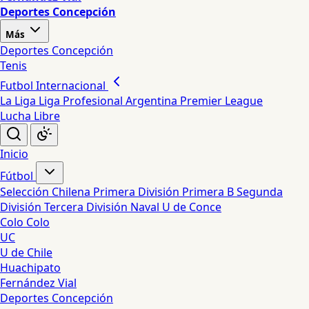
Deportes Concepción
Más
Deportes Concepción
Tenis
Futbol Internacional
La Liga
Liga Profesional Argentina
Premier League
Lucha Libre
Inicio
Fútbol
Selección Chilena
Primera División
Primera B
Segunda
División
Tercera División
Naval
U de Conce
Colo Colo
UC
U de Chile
Huachipato
Fernández Vial
Deportes Concepción