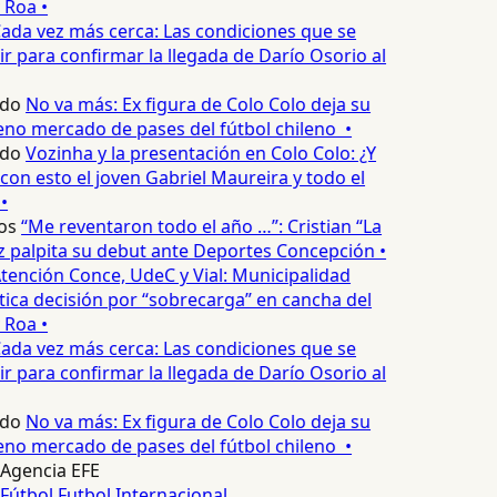
 Roa •
ada vez más cerca: Las condiciones que se
 para confirmar la llegada de Darío Osorio al
edo
No va más: Ex figura de Colo Colo deja su
no mercado de pases del fútbol chileno •
edo
Vozinha y la presentación en Colo Colo: ¿Y
n esto el joven Gabriel Maureira y todo el
•
os
“Me reventaron todo el año …”: Cristian “La
palpita su debut ante Deportes Concepción •
tención Conce, UdeC y Vial: Municipalidad
ica decisión por “sobrecarga” en cancha del
 Roa •
ada vez más cerca: Las condiciones que se
 para confirmar la llegada de Darío Osorio al
edo
No va más: Ex figura de Colo Colo deja su
no mercado de pases del fútbol chileno •
Agencia EFE
Fútbol
Futbol Internacional