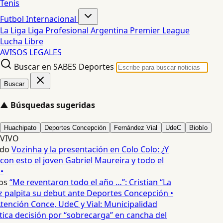
Tenis
Futbol Internacional
La Liga
Liga Profesional Argentina
Premier League
Lucha Libre
AVISOS LEGALES
Buscar en SABES Deportes
Buscar
▲
Búsquedas sugeridas
Huachipato
Deportes Concepción
Fernández Vial
UdeC
Biobío
VIVO
edo
Vozinha y la presentación en Colo Colo: ¿Y
n esto el joven Gabriel Maureira y todo el
•
os
“Me reventaron todo el año …”: Cristian “La
palpita su debut ante Deportes Concepción •
tención Conce, UdeC y Vial: Municipalidad
ica decisión por “sobrecarga” en cancha del