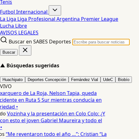
Tenis
Futbol Internacional
La Liga
Liga Profesional Argentina
Premier League
Lucha Libre
AVISOS LEGALES
Buscar en SABES Deportes
Buscar
▲
Búsquedas sugeridas
Huachipato
Deportes Concepción
Fernández Vial
UdeC
Biobío
VIVO
xarquero de La Roja, Nelson Tapia, queda
cidente en Ruta 5 Sur mientras conducía en
iedad •
edo
Vozinha y la presentación en Colo Colo: ¿Y
n esto el joven Gabriel Maureira y todo el
•
os
“Me reventaron todo el año …”: Cristian “La