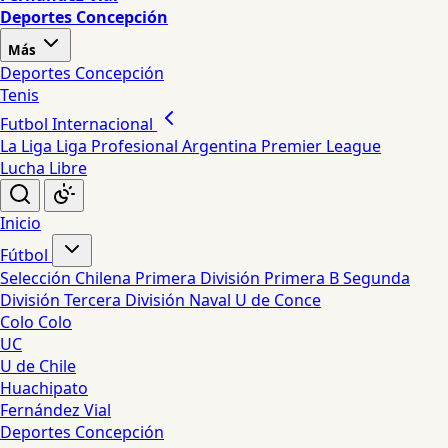
Deportes Concepción
Más
Deportes Concepción
Tenis
Futbol Internacional
La Liga
Liga Profesional Argentina
Premier League
Lucha Libre
Inicio
Fútbol
Selección Chilena
Primera División
Primera B
Segunda
División
Tercera División
Naval
U de Conce
Colo Colo
UC
U de Chile
Huachipato
Fernández Vial
Deportes Concepción