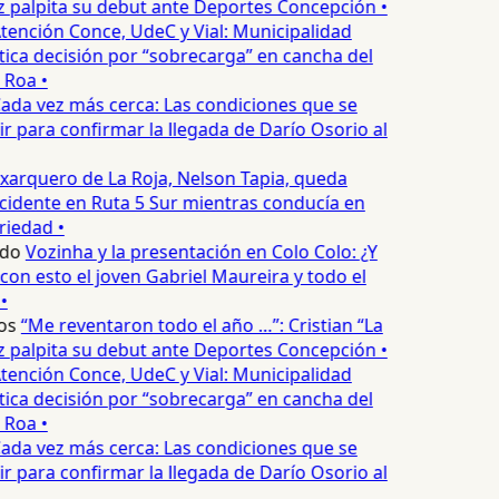
palpita su debut ante Deportes Concepción •
tención Conce, UdeC y Vial: Municipalidad
ica decisión por “sobrecarga” en cancha del
 Roa •
ada vez más cerca: Las condiciones que se
 para confirmar la llegada de Darío Osorio al
xarquero de La Roja, Nelson Tapia, queda
cidente en Ruta 5 Sur mientras conducía en
iedad •
edo
Vozinha y la presentación en Colo Colo: ¿Y
n esto el joven Gabriel Maureira y todo el
•
os
“Me reventaron todo el año …”: Cristian “La
palpita su debut ante Deportes Concepción •
tención Conce, UdeC y Vial: Municipalidad
ica decisión por “sobrecarga” en cancha del
 Roa •
ada vez más cerca: Las condiciones que se
 para confirmar la llegada de Darío Osorio al