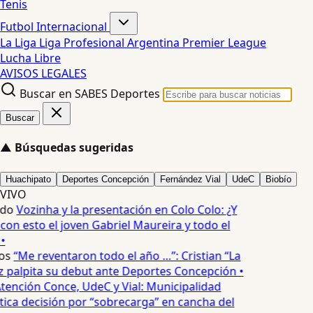
Tenis
Futbol Internacional
La Liga
Liga Profesional Argentina
Premier League
Lucha Libre
AVISOS LEGALES
Buscar en SABES Deportes
Buscar
▲
Búsquedas sugeridas
Huachipato
Deportes Concepción
Fernández Vial
UdeC
Biobío
VIVO
edo
Vozinha y la presentación en Colo Colo: ¿Y
n esto el joven Gabriel Maureira y todo el
•
os
“Me reventaron todo el año …”: Cristian “La
palpita su debut ante Deportes Concepción •
tención Conce, UdeC y Vial: Municipalidad
ica decisión por “sobrecarga” en cancha del