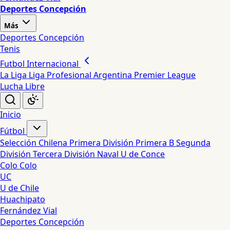
Deportes Concepción
Más
Deportes Concepción
Tenis
Futbol Internacional
La Liga
Liga Profesional Argentina
Premier League
Lucha Libre
Inicio
Fútbol
Selección Chilena
Primera División
Primera B
Segunda
División
Tercera División
Naval
U de Conce
Colo Colo
UC
U de Chile
Huachipato
Fernández Vial
Deportes Concepción