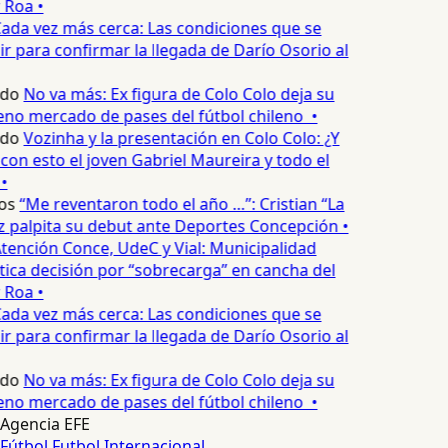
 Roa •
ada vez más cerca: Las condiciones que se
 para confirmar la llegada de Darío Osorio al
edo
No va más: Ex figura de Colo Colo deja su
no mercado de pases del fútbol chileno •
edo
Vozinha y la presentación en Colo Colo: ¿Y
n esto el joven Gabriel Maureira y todo el
•
os
“Me reventaron todo el año …”: Cristian “La
palpita su debut ante Deportes Concepción •
tención Conce, UdeC y Vial: Municipalidad
ica decisión por “sobrecarga” en cancha del
 Roa •
ada vez más cerca: Las condiciones que se
 para confirmar la llegada de Darío Osorio al
edo
No va más: Ex figura de Colo Colo deja su
no mercado de pases del fútbol chileno •
Agencia EFE
Fútbol
Futbol Internacional