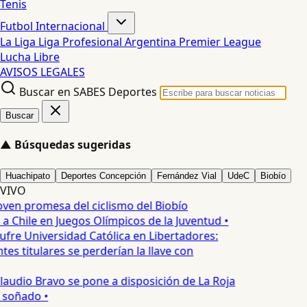
Tenis
Futbol Internacional
La Liga
Liga Profesional Argentina
Premier League
Lucha Libre
AVISOS LEGALES
Buscar en SABES Deportes
Buscar
▲
Búsquedas sugeridas
Huachipato
Deportes Concepción
Fernández Vial
UdeC
Biobío
VIVO
oven promesa del ciclismo del Biobío
a Chile en Juegos Olímpicos de la Juventud •
ufre Universidad Católica en Libertadores:
es titulares se perderían la llave con
laudio Bravo se pone a disposición de La Roja
T soñado •