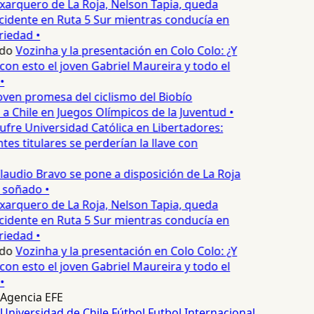
xarquero de La Roja, Nelson Tapia, queda
cidente en Ruta 5 Sur mientras conducía en
iedad •
edo
Vozinha y la presentación en Colo Colo: ¿Y
n esto el joven Gabriel Maureira y todo el
•
oven promesa del ciclismo del Biobío
a Chile en Juegos Olímpicos de la Juventud •
ufre Universidad Católica en Libertadores:
es titulares se perderían la llave con
laudio Bravo se pone a disposición de La Roja
T soñado •
xarquero de La Roja, Nelson Tapia, queda
cidente en Ruta 5 Sur mientras conducía en
iedad •
edo
Vozinha y la presentación en Colo Colo: ¿Y
n esto el joven Gabriel Maureira y todo el
•
Agencia EFE
Universidad de Chile
Fútbol
Futbol Internacional