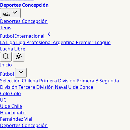
Deportes Concepción
Más
Deportes Concepción
Tenis
Futbol Internacional
La Liga
Liga Profesional Argentina
Premier League
Lucha Libre
Inicio
Fútbol
Selección Chilena
Primera División
Primera B
Segunda
División
Tercera División
Naval
U de Conce
Colo Colo
UC
U de Chile
Huachipato
Fernández Vial
Deportes Concepción