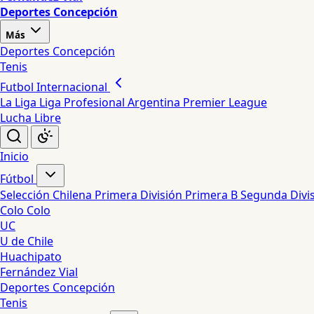
Deportes Concepción
Más
Deportes Concepción
Tenis
Futbol Internacional
La Liga
Liga Profesional Argentina
Premier League
Lucha Libre
Inicio
Fútbol
Selección Chilena
Primera División
Primera B
Segunda Divi
Colo Colo
UC
U de Chile
Huachipato
Fernández Vial
Deportes Concepción
Tenis