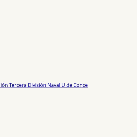
sión
Tercera División
Naval
U de Conce