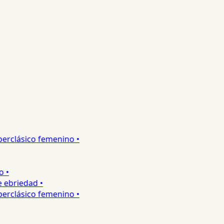
rclásico femenino •
•
ebriedad •
rclásico femenino •