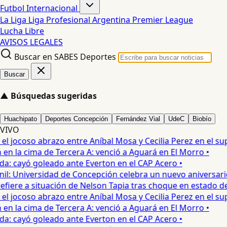
Futbol Internacional
La Liga
Liga Profesional Argentina
Premier League
Lucha Libre
AVISOS LEGALES
Buscar en SABES Deportes
Buscar
▲
Búsquedas sugeridas
Huachipato
Deportes Concepción
Fernández Vial
UdeC
Biobío
VIVO
 jocoso abrazo entre Aníbal Mosa y Cecilia Perez en el supe
n la cima de Tercera A: venció a Aguará en El Morro •
a: cayó goleado ante Everton en el CAP Acero •
: Universidad de Concepción celebra un nuevo aniversario 
fiere a situación de Nelson Tapia tras choque en estado de 
 jocoso abrazo entre Aníbal Mosa y Cecilia Perez en el supe
n la cima de Tercera A: venció a Aguará en El Morro •
a: cayó goleado ante Everton en el CAP Acero •