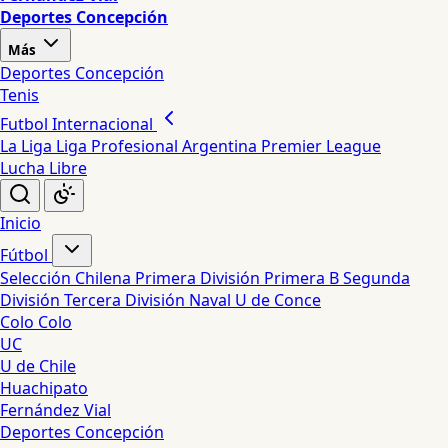
Deportes Concepción
Más
Deportes Concepción
Tenis
Futbol Internacional
La Liga
Liga Profesional Argentina
Premier League
Lucha Libre
Inicio
Fútbol
Selección Chilena
Primera División
Primera B
Segunda
División
Tercera División
Naval
U de Conce
Colo Colo
UC
U de Chile
Huachipato
Fernández Vial
Deportes Concepción