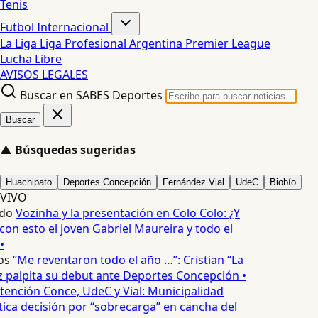
Tenis
Futbol Internacional
La Liga
Liga Profesional Argentina
Premier League
Lucha Libre
AVISOS LEGALES
Buscar en SABES Deportes
Buscar
▲
Búsquedas sugeridas
Huachipato
Deportes Concepción
Fernández Vial
UdeC
Biobío
VIVO
do
Vozinha y la presentación en Colo Colo: ¿Y
n esto el joven Gabriel Maureira y todo el
•
os
“Me reventaron todo el año …”: Cristian “La
palpita su debut ante Deportes Concepción •
tención Conce, UdeC y Vial: Municipalidad
ica decisión por “sobrecarga” en cancha del