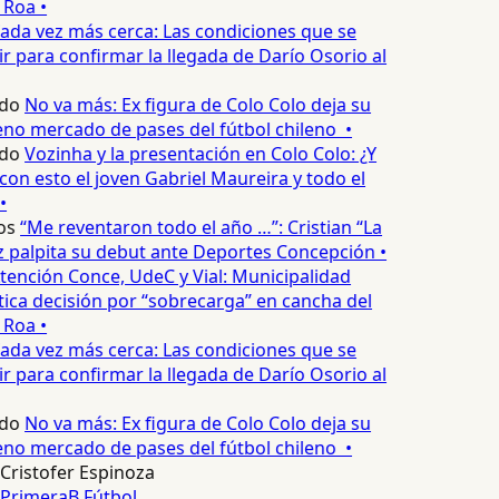
 Roa •
ada vez más cerca: Las condiciones que se
 para confirmar la llegada de Darío Osorio al
do
No va más: Ex figura de Colo Colo deja su
no mercado de pases del fútbol chileno •
do
Vozinha y la presentación en Colo Colo: ¿Y
n esto el joven Gabriel Maureira y todo el
•
os
“Me reventaron todo el año …”: Cristian “La
palpita su debut ante Deportes Concepción •
tención Conce, UdeC y Vial: Municipalidad
ica decisión por “sobrecarga” en cancha del
 Roa •
ada vez más cerca: Las condiciones que se
 para confirmar la llegada de Darío Osorio al
do
No va más: Ex figura de Colo Colo deja su
no mercado de pases del fútbol chileno •
Cristofer Espinoza
PrimeraB
Fútbol