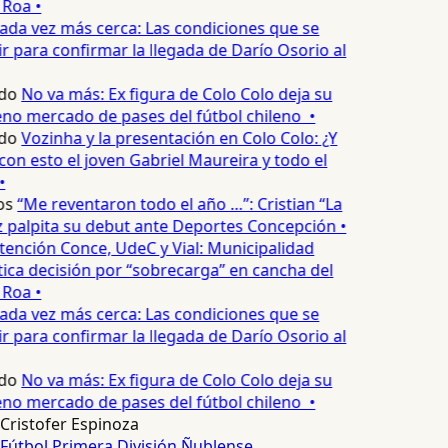
Roa •
ada vez más cerca: Las condiciones que se
 para confirmar la llegada de Darío Osorio al
do
No va más: Ex figura de Colo Colo deja su
no mercado de pases del fútbol chileno •
do
Vozinha y la presentación en Colo Colo: ¿Y
n esto el joven Gabriel Maureira y todo el
•
os
“Me reventaron todo el año …”: Cristian “La
palpita su debut ante Deportes Concepción •
tención Conce, UdeC y Vial: Municipalidad
ica decisión por “sobrecarga” en cancha del
Roa •
ada vez más cerca: Las condiciones que se
 para confirmar la llegada de Darío Osorio al
do
No va más: Ex figura de Colo Colo deja su
no mercado de pases del fútbol chileno •
Cristofer Espinoza
Fútbol
Primera División
Ñublense