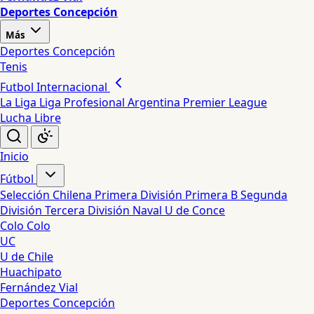
Deportes Concepción
Más
Deportes Concepción
Tenis
Futbol Internacional
La Liga
Liga Profesional Argentina
Premier League
Lucha Libre
Inicio
Fútbol
Selección Chilena
Primera División
Primera B
Segunda
División
Tercera División
Naval
U de Conce
Colo Colo
UC
U de Chile
Huachipato
Fernández Vial
Deportes Concepción