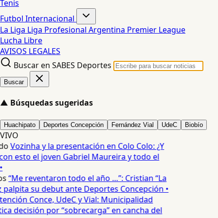
Tenis
Futbol Internacional
La Liga
Liga Profesional Argentina
Premier League
Lucha Libre
AVISOS LEGALES
Buscar en SABES Deportes
Buscar
▲
Búsquedas sugeridas
Huachipato
Deportes Concepción
Fernández Vial
UdeC
Biobío
VIVO
do
Vozinha y la presentación en Colo Colo: ¿Y
n esto el joven Gabriel Maureira y todo el
•
os
“Me reventaron todo el año …”: Cristian “La
palpita su debut ante Deportes Concepción •
tención Conce, UdeC y Vial: Municipalidad
ica decisión por “sobrecarga” en cancha del