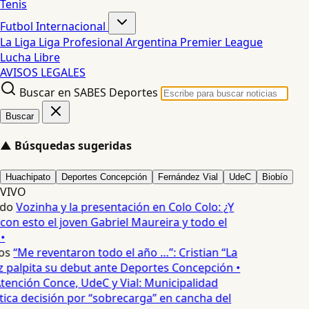
Tenis
Futbol Internacional
La Liga
Liga Profesional Argentina
Premier League
Lucha Libre
AVISOS LEGALES
Buscar en SABES Deportes
Buscar
▲
Búsquedas sugeridas
Huachipato
Deportes Concepción
Fernández Vial
UdeC
Biobío
VIVO
edo
Vozinha y la presentación en Colo Colo: ¿Y
n esto el joven Gabriel Maureira y todo el
•
os
“Me reventaron todo el año …”: Cristian “La
palpita su debut ante Deportes Concepción •
tención Conce, UdeC y Vial: Municipalidad
ica decisión por “sobrecarga” en cancha del