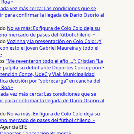
 Roa •
ada vez más cerca: Las condiciones que se
 para confirmar la llegada de Darío Osorio al
edo
No va más: Ex figura de Colo Colo deja su
no mercado de pases del fútbol chileno •
edo
Vozinha y la presentación en Colo Colo: ¿Y
n esto el joven Gabriel Maureira y todo el
•
os
“Me reventaron todo el año …”: Cristian “La
palpita su debut ante Deportes Concepción •
tención Conce, UdeC y Vial: Municipalidad
ica decisión por “sobrecarga” en cancha del
 Roa •
ada vez más cerca: Las condiciones que se
 para confirmar la llegada de Darío Osorio al
edo
No va más: Ex figura de Colo Colo deja su
no mercado de pases del fútbol chileno •
Agencia EFE
Deportes Concepción
PrimeraB