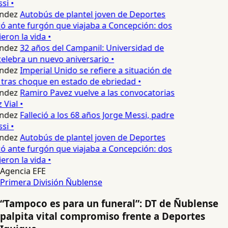
si •
ndez
Autobús de plantel joven de Deportes
 ante furgón que viajaba a Concepción: dos
eron la vida •
ndez
32 años del Campanil: Universidad de
lebra un nuevo aniversario •
ndez
Imperial Unido se refiere a situación de
tras choque en estado de ebriedad •
ndez
Ramiro Pavez vuelve a las convocatorias
Vial •
ndez
Falleció a los 68 años Jorge Messi, padre
si •
ndez
Autobús de plantel joven de Deportes
 ante furgón que viajaba a Concepción: dos
eron la vida •
Agencia EFE
Primera División
Ñublense
“Tampoco es para un funeral”: DT de Ñublense
palpita vital compromiso frente a Deportes