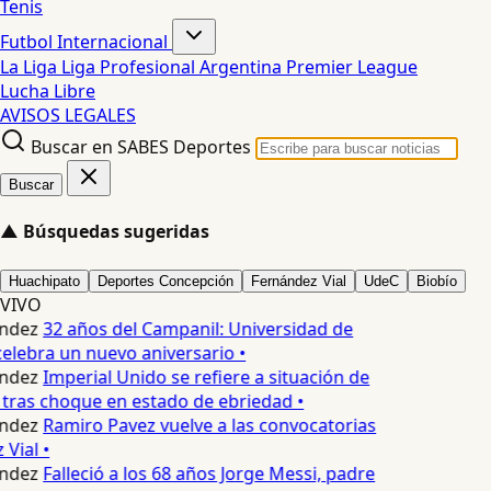
Tenis
Futbol Internacional
La Liga
Liga Profesional Argentina
Premier League
Lucha Libre
AVISOS LEGALES
Buscar en SABES Deportes
Buscar
▲
Búsquedas sugeridas
Huachipato
Deportes Concepción
Fernández Vial
UdeC
Biobío
VIVO
ndez
32 años del Campanil: Universidad de
lebra un nuevo aniversario •
ndez
Imperial Unido se refiere a situación de
tras choque en estado de ebriedad •
ndez
Ramiro Pavez vuelve a las convocatorias
Vial •
ndez
Falleció a los 68 años Jorge Messi, padre