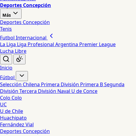
Deportes Concepción
Más
Deportes Concepción
Tenis
Futbol Internacional
La Liga
Liga Profesional Argentina
Premier League
Lucha Libre
Inicio
Fútbol
Selección Chilena
Primera División
Primera B
Segunda
División
Tercera División
Naval
U de Conce
Colo Colo
UC
U de Chile
Huachipato
Fernández Vial
Deportes Concepción